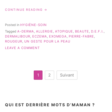
« #UNGESTEPOURLAPEAU
CONTINUE READING
AVEC
A-
DERMA »
Posted in
HYGIÈNE-SOIN
Tagged
A-DERMA
,
ALLERGIE
,
ATOPIQUE
,
BEAUTE
,
D.E.F.I.
,
DERMALIBOUR
,
ECZEMA
,
EXOMEGA
,
PIERRE-FABRE
,
ROUGEUR
,
UN GESTE POUR LA PEAU
ON
LEAVE A COMMENT
#UNGESTEPOURLAPEAU
AVEC
A-
DERMA
Pagination
1
2
Suivant
des
publications
QUI EST DERRIÈRE MOTS D’MAMAN ?