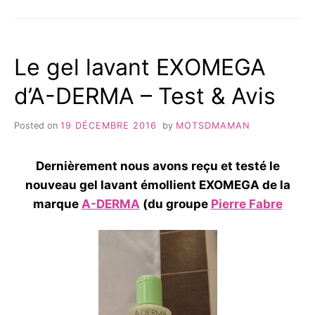
BÉBÉ
-
TEST
&
Le gel lavant EXOMEGA
AVIS
DE
d’A-DERMA – Test & Avis
CETTE
GAMME
Posted on
19 DÉCEMBRE 2016
by
MOTSDMAMAN
Dernièrement nous avons reçu et testé le
nouveau gel lavant émollient EXOMEGA de la
marque
A-DERMA
(du groupe
Pierre Fabre