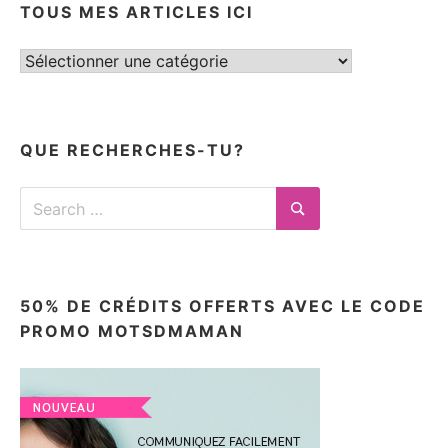
TOUS MES ARTICLES ICI
Tous
mes
articles
ici
QUE RECHERCHES-TU?
Search
for:
Search
50% DE CRÉDITS OFFERTS AVEC LE CODE
PROMO MOTSDMAMAN