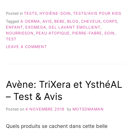
GEL
LAVANT
EXOMEGA
Posted in
TESTS
,
HYGIÈNE-SOIN
,
TESTS/AVIS POUR KIDS
D’A-
Tagged
A-DERMA
,
AVIS
,
BEBE
,
BLOG
,
CHEVEUX
,
CORPS
,
DERMA
ENFANT
,
EXOMEGA
,
GEL LAVANT ÉMOLLIENT
,
–
NOURRISSON
,
PEAU ATOPIQUE
,
PIERRE-FABRE
,
SOIN
,
TEST
TEST
&
AVIS »
ON
LEAVE A COMMENT
LE
GEL
LAVANT
EXOMEGA
D’A-
Avène: TriXera et YsthéAL
DERMA
–
– Test & Avis
TEST
&
AVIS
Posted on
4 NOVEMBRE 2016
by
MOTSDMAMAN
Quels produits se cachent dans cette belle