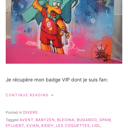
Je récupère mon badge VIP dont je suis fan:
« MA
CONTINUE READING
JOURNÉE
AU
EFLUENT
Posted in
DIVERS
MUM
Tagged
AVENT
,
BABYZEN
,
BLEDINA
,
BUGABOO
,
DPAM
,
4
EFLUENT
,
EVIAN
,
KIDDY
,
LES COQUETTES
,
LIDL
,
#PDM »