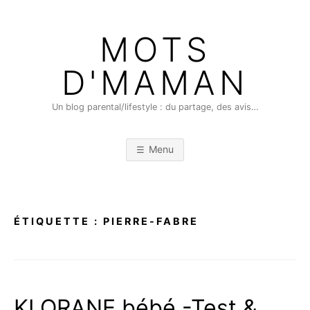
Skip
to
MOTS
content
D'MAMAN
Un blog parental/lifestyle : du partage, des avis…
Menu
ÉTIQUETTE :
PIERRE-FABRE
KLORANE bébé -Test &