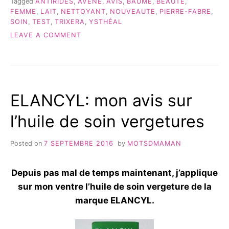
Tagged
ANTIRIDES
,
AVÈNE
,
AVIS
,
BAUME
,
BEAUTE
,
&
FEMME
,
LAIT
,
NETTOYANT
,
NOUVEAUTE
,
PIERRE-FABRE
,
AVIS »
SOIN
,
TEST
,
TRIXERA
,
YSTHÉAL
ON
LEAVE A COMMENT
AVÈNE:
TRIXERA
ET
YSTHÉAL
–
ELANCYL: mon avis sur
TEST
&
l’huile de soin vergetures
AVIS
Posted on
7 SEPTEMBRE 2016
by
MOTSDMAMAN
Depuis pas mal de temps maintenant, j’applique
sur mon ventre l’huile de soin vergeture de la
marque ELANCYL.