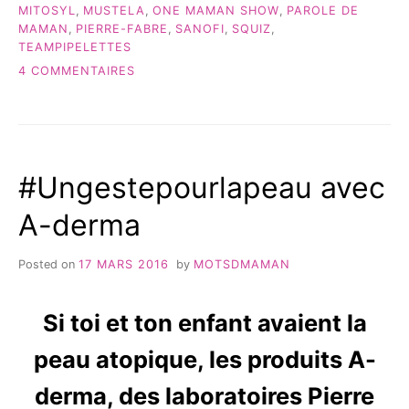
MITOSYL
,
MUSTELA
,
ONE MAMAN SHOW
,
PAROLE DE
MAMAN
,
PIERRE-FABRE
,
SANOFI
,
SQUIZ
,
TEAMPIPELETTES
SUR
4 COMMENTAIRES
MA
JOURNÉE
AU
EFLUENT
MUM
#Ungestepourlapeau avec
4
#PDM
A-derma
Posted on
17 MARS 2016
by
MOTSDMAMAN
Si toi et ton enfant avaient la
peau atopique, les produits A-
derma, des laboratoires Pierre