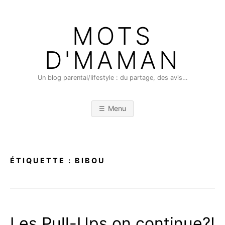
Skip
to
MOTS
content
D'MAMAN
Un blog parental/lifestyle : du partage, des avis…
Menu
ÉTIQUETTE :
BIBOU
Les Pull-Ups on continue?!