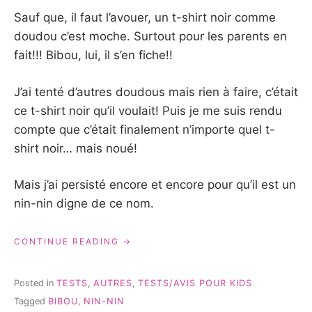
Sauf que, il faut l’avouer, un t-shirt noir comme
doudou c’est moche. Surtout pour les parents en
fait!!! Bibou, lui, il s’en fiche!!
J’ai tenté d’autres doudous mais rien à faire, c’était
ce t-shirt noir qu’il voulait! Puis je me suis rendu
compte que c’était finalement n’importe quel t-
shirt noir… mais noué!
Mais j’ai persisté encore et encore pour qu’il est un
nin-nin digne de ce nom.
« UN
CONTINUE READING
NIN-
NIN
POUR
Posted in
TESTS
,
AUTRES
,
TESTS/AVIS POUR KIDS
BIBOU
Tagged
BIBOU
,
NIN-NIN
{TEST