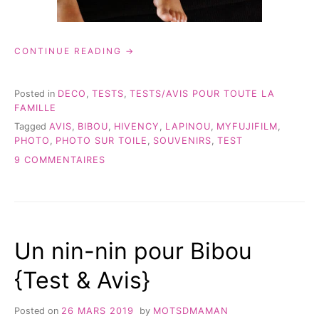
« UNE
CONTINUE READING
NOUVELLE
PHOTO
SUR
Posted in
DECO
,
TESTS
,
TESTS/AVIS POUR TOUTE LA
TOILE
FAMILLE
BY
Tagged
AVIS
,
BIBOU
,
HIVENCY
,
LAPINOU
,
MYFUJIFILM
,
MYFUJIFILM! »
PHOTO
,
PHOTO SUR TOILE
,
SOUVENIRS
,
TEST
SUR
9 COMMENTAIRES
UNE
NOUVELLE
PHOTO
SUR
TOILE
Un nin-nin pour Bibou
BY
MYFUJIFILM!
{Test & Avis}
Posted on
26 MARS 2019
by
MOTSDMAMAN