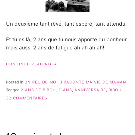
Un deuxième tant rêvé, tant espéré, tant attendu!
Et tu es là, 2 ans que tu nous apporte du bonheur,
mais aussi 2 ans de fatigue ah ah ah ah!
« TA
CONTINUE READING
DEUXIÈME
BOUGIE
MON
Posted in
UN PEU DE MOI
,
J'RACONTE MA VIE DE MAMAN
BIBOU!
Tagged
2 ANS DE BIBOU
,
2-ANS
,
ANNIVERSAIRE
,
BIBOU
#UNPEUDEMOI »
SUR
32 COMMENTAIRES
TA
DEUXIÈME
BOUGIE
MON
BIBOU!
#UNPEUDEMOI