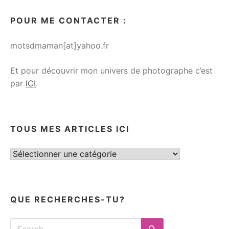
POUR ME CONTACTER :
motsdmaman[at]yahoo.fr
Et pour découvrir mon univers de photographe c’est
par
ICI
.
TOUS MES ARTICLES ICI
Tous
mes
articles
ici
QUE RECHERCHES-TU?
Search