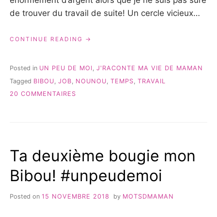
de trouver du travail de suite! Un cercle vicieux…
« VOICI
CONTINUE READING
VENU
LE
TEMPS
Posted in
UN PEU DE MOI
,
J'RACONTE MA VIE DE MAMAN
DE
Tagged
BIBOU
,
JOB
,
NOUNOU
,
TEMPS
,
TRAVAIL
NOUS
SUR
SÉPARER »
20 COMMENTAIRES
VOICI
VENU
LE
TEMPS
DE
Ta deuxième bougie mon
NOUS
SÉPARER
Bibou! #unpeudemoi
Posted on
15 NOVEMBRE 2018
by
MOTSDMAMAN