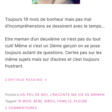
Toujours 19 mois de bonheur mais pas mal
d’incompréhensions se dessinent avec le temps…
Etre maman d’un deuxième ce n’est pas du tout
cuit! Même si c’est un 2ième garçon on se pose
toujours autant de questions. Certes pas sur les
même sujets mais sur d’autres et c’est toujours
frustrant.
« 19
CONTINUE READING
MOIS
ET
DES
Posted in
UN PEU DE MOI
,
J'RACONTE MA VIE DE MAMAN
INCOMPRÉHENSIONS… »
Tagged
19 MOIS
,
BEBE
,
BIBOU
,
FAMILLE
,
PLEURE
SUR
2 COMMENTAIRES