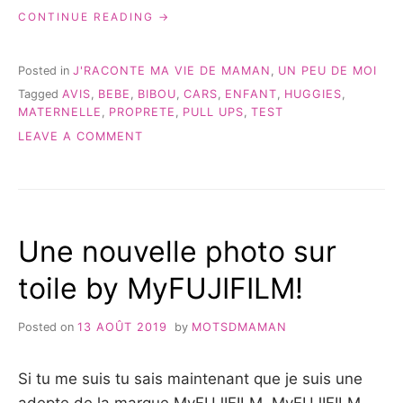
« LES
CONTINUE READING
PULL-
UPS
ON
Posted in
J'RACONTE MA VIE DE MAMAN
,
UN PEU DE MOI
CONTINUE?!
Tagged
AVIS
,
BEBE
,
BIBOU
,
CARS
,
ENFANT
,
HUGGIES
,
POINT
MATERNELLE
,
PROPRETE
,
PULL UPS
,
TEST
SUR
LA
ON
LEAVE A COMMENT
PROPRETÉ »
LES
PULL-
UPS
ON
CONTINUE?!
Une nouvelle photo sur
POINT
SUR
toile by MyFUJIFILM!
LA
PROPRETÉ
Posted on
13 AOÛT 2019
by
MOTSDMAMAN
Si tu me suis tu sais maintenant que je suis une
adepte de la marque MyFUJIFILM. MyFUJIFILM