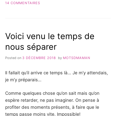
SUR
&
14 COMMENTAIRES
AVIS} »
UN
NIN-
NIN
POUR
BIBOU
Voici venu le temps de
{TEST
&
nous séparer
AVIS}
Posted on
3 DÉCEMBRE 2018
by
MOTSDMAMAN
Il fallait qu’il arrive ce temps là… Je m’y attendais,
je m’y préparais…
Comme quelques chose qu’on sait mais qu’on
espère retarder, ne pas imaginer. On pense à
profiter des moments présents, à faire que le
temps passe moins vite. Impossible!