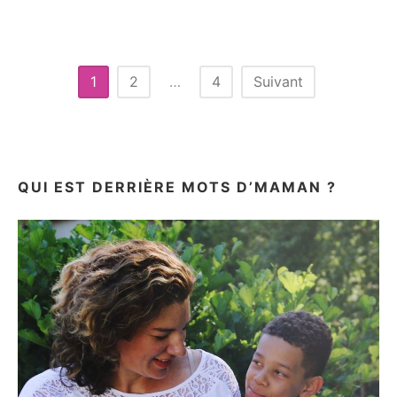
19
MOIS
ET
DES
INCOMPRÉHENSIONS…
Pagination
1
2
…
4
Suivant
des
publications
QUI EST DERRIÈRE MOTS D’MAMAN ?