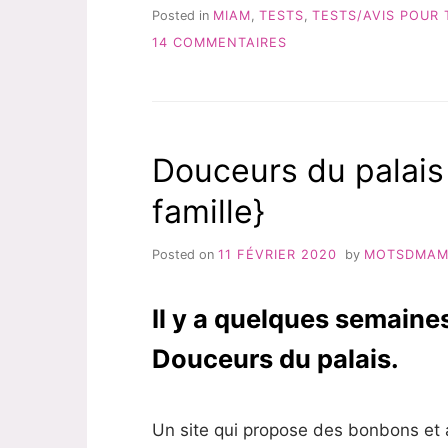
À
Posted in
MIAM
,
TESTS
,
TESTS/AVIS POUR 
CUISINER
SUR
14 COMMENTAIRES
–
QUITOQUE:
TEST
LES
&
PANIERS
AVIS »
À
CUISINER
Douceurs du palais 
–
TEST
famille}
&
AVIS
Posted on
11 FÉVRIER 2020
by
MOTSDMA
Il y a quelques semaines
Douceurs du palais.
Un site qui propose des bonbons et 