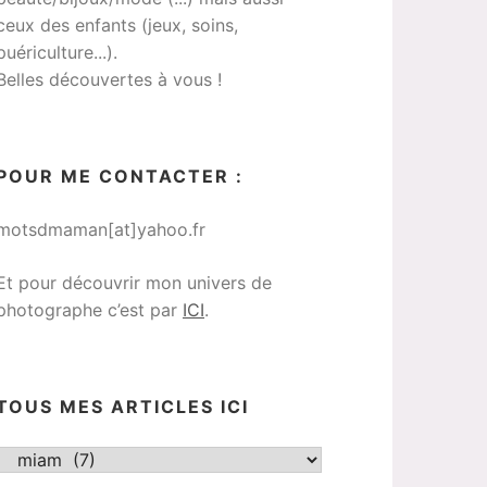
ceux des enfants (jeux, soins,
puériculture...).
Belles découvertes à vous !
POUR ME CONTACTER :
motsdmaman[at]yahoo.fr
Et pour découvrir mon univers de
photographe c’est par
ICI
.
TOUS MES ARTICLES ICI
Tous
mes