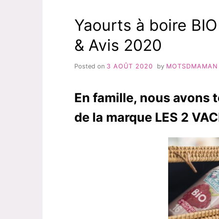
SUR
LA
Yaourts à boire BI
MARQUE
ULTRA
& Avis 2020
PREMIUM
DIRECT
Posted on
3 AOÛT 2020
by
MOTSDMAMAN
En famille, nous avons t
de la marque LES 2 VA