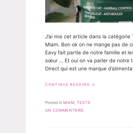
J’ai mis cet article dans la catégorie
Miam. Bon ok on ne mange pas de cro
Eavy fait partie de notre famille et l
sœur … Et oui on va parler de notre 
Direct qui est une marque d’alimentat
« TEST
CONTINUE READING
ET
AVIS
SUR
Posted in
MIAM
,
TESTS
LA
SUR
UN COMMENTAIRE
MARQUE
TEST
ULTRA
ET
PREMIUM
AVIS
DIRECT »