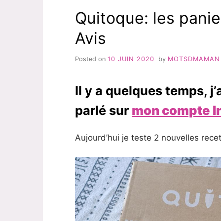
LES
AVIS
Quitoque: les panie
2
2020 »
VACHES
Avis
–
TEST
&
Posted on
10 JUIN 2020
by
MOTSDMAMAN
AVIS
2020
Il y a quelques temps, j’
parlé sur
mon compte I
Aujourd’hui je teste 2 nouvelles recett