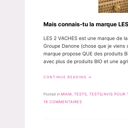
Mais connais-tu la marque L
LES 2 VACHES est une marque de la so
Groupe Danone (chose que je viens de
marque propose QUE des produits B
avec plus de produits BIO et une agr
« YAOURTS
CONTINUE READING
À
BOIRE
BIO
Posted in
MIAM
,
TESTS
,
TESTS/AVIS POUR 
LES
SUR
18 COMMENTAIRES
2
YAOURTS
VACHES
À
–
BOIRE
TEST
BIO
&