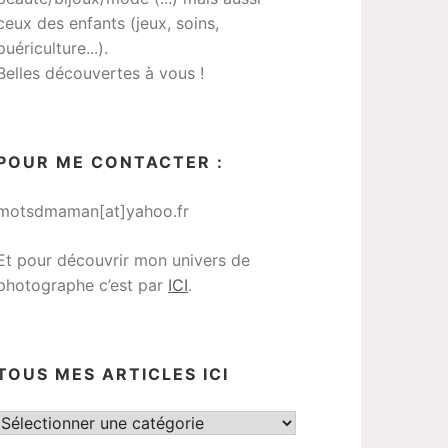
ceux des enfants (jeux, soins,
puériculture...).
Belles découvertes à vous !
POUR ME CONTACTER :
motsdmaman[at]yahoo.fr
Et pour découvrir mon univers de
photographe c’est par
ICI
.
TOUS MES ARTICLES ICI
Tous
mes