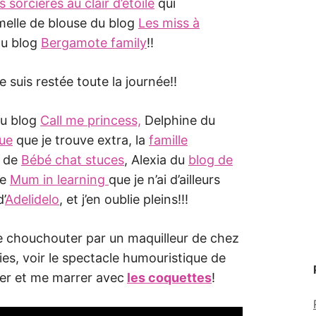
s sorcières au clair d’étoile
qui
melle de blouse du blog
Les miss à
 du blog
Bergamote family
!!
suis restée toute la journée!!
du blog
Call me princess,
Delphine du
ue
que je trouve extra, la
famille
a de
Bébé chat stuces
, Alexia du
blog de
de
Mum in learning
que je n’ai d’ailleurs
’
Adelidelo
, et j’en oublie pleins!!!
ire chouchouter par un maquilleur de chez
es, voir le spectacle humouristique de
er et me marrer avec
les coquettes
!