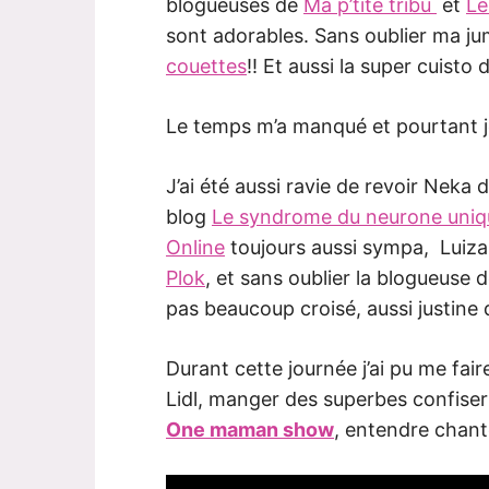
blogueuses de
Ma p’tite tribu
et
Le
sont adorables. Sans oublier ma ju
couettes
!! Et aussi la super cuisto
Le temps m’a manqué et pourtant je 
J’ai été aussi ravie de revoir Neka 
blog
Le syndrome du neurone uniq
Online
toujours aussi sympa, Luiz
Plok
, et sans oublier la blogueuse 
pas beaucoup croisé, aussi justine d
Durant cette journée j’ai pu me fa
Lidl, manger des superbes confiseri
One maman show
, entendre chant