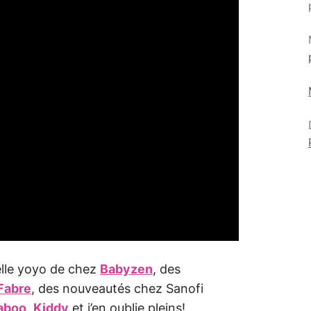
velle yoyo de chez
Babyzen
, des
 Fabre
, des nouveautés chez Sanofi
aboo
,
Kiddy
et j’en oublie pleins!