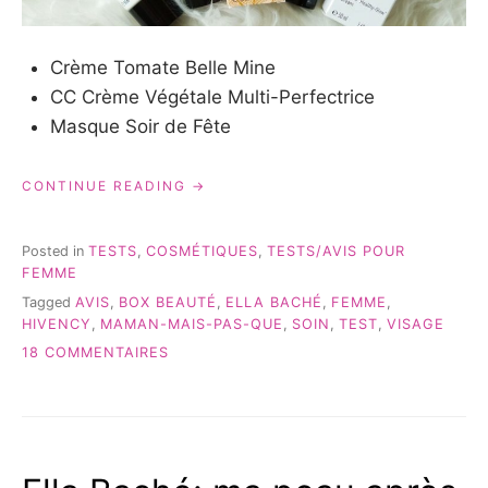
Crème Tomate Belle Mine
CC Crème Végétale Multi-Perfectrice
Masque Soir de Fête
« LA
CONTINUE READING
ROUTINE
BEAUTÉ
« SPÉCIALE
Posted in
TESTS
,
COSMÉTIQUES
,
TESTS/AVIS POUR
FÊTE »
FEMME
D’ELLA
Tagged
AVIS
,
BOX BEAUTÉ
,
ELLA BACHÉ
,
FEMME
,
BACHÉ »
HIVENCY
,
MAMAN-MAIS-PAS-QUE
,
SOIN
,
TEST
,
VISAGE
SUR
18 COMMENTAIRES
LA
ROUTINE
BEAUTÉ
« SPÉCIALE
FÊTE »
D’ELLA