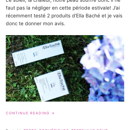
Le soleil, la chaleur, notre peau souffre donc il ne
faut pas la négliger en cette période estivale! J’ai
récemment testé 2 produits d’Ella Baché et je vais
donc te donner mon avis.
« ELLA
CONTINUE READING
BACHÉ:
2
PRODUITS