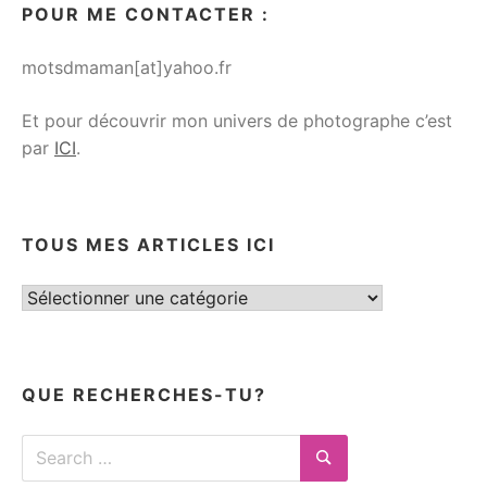
POUR ME CONTACTER :
motsdmaman[at]yahoo.fr
Et pour découvrir mon univers de photographe c’est
par
ICI
.
TOUS MES ARTICLES ICI
Tous
mes
articles
ici
QUE RECHERCHES-TU?
Search
for:
Search