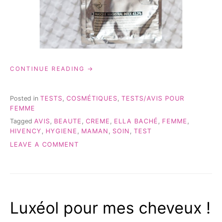
« ELLA
CONTINUE READING
BACHÉ:
MA
PEAU
Posted in
TESTS
,
COSMÉTIQUES
,
TESTS/AVIS POUR
APRÈS
FEMME
L’ÉTÉ… »
Tagged
AVIS
,
BEAUTE
,
CREME
,
ELLA BACHÉ
,
FEMME
,
HIVENCY
,
HYGIENE
,
MAMAN
,
SOIN
,
TEST
ON
LEAVE A COMMENT
ELLA
BACHÉ:
MA
PEAU
APRÈS
Luxéol pour mes cheveux !
L’ÉTÉ…