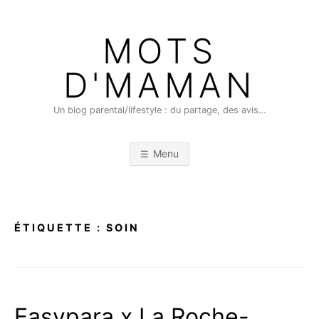
Skip
to
MOTS
content
D'MAMAN
Un blog parental/lifestyle : du partage, des avis…
Menu
ÉTIQUETTE :
SOIN
Easypara x La Roche-