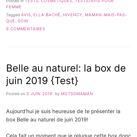
Posted in
TESTS
,
COSMÉTIQUES
,
TESTS/AVIS POUR
POUR
FEMME
UNE
Tagged
AVIS
,
ELLA BACHÉ
,
HIVENCY
,
MAMAN-MAIS-PAS-
CURE
QUE
,
SOIN
D’HYDRATATION »
SUR
9 COMMENTAIRES
ELLA
BACHÉ:
2
PRODUITS
POUR
Belle au naturel: la box de
UNE
CURE
juin 2019 {Test}
D’HYDRATATION
Posted on
3 JUIN 2019
by
MOTSDMAMAN
Aujourd’hui je suis heureuse de te présenter la
box Belle au naturel de juin 2019!
Cela fait un moment que je reluque cette box donc