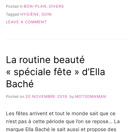
ROCHE-
Posted in
BON-PLAN
,
DIVERS
POSAY
Tagged
HYGIÈNE
,
SOIN
:
ON
UNE
LEAVE A COMMENT
ROUTINE
EASYPARA
SKINCARE
X
DOUCE
LA
ET
ROCHE-
EFFICACE
POSAY
POUR
La routine beauté
:
TOUTE
UNE
LA
« spéciale fête » d’Ella
ROUTINE
FAMILLE »
SKINCARE
Baché
DOUCE
ET
EFFICACE
Posted on
20 NOVEMBRE 2019
by
MOTSDMAMAN
POUR
TOUTE
LA
Les fêtes arrivent et tout le monde sait que ce
FAMILLE
n’est pas à cette période que l’on se repose… La
marque Ella Baché le sait aussi et propose des