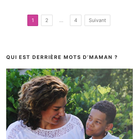
NATUREL:
LA
BOX
Pagination
1
2
…
4
Suivant
DE
des
JUIN
2019
publications
{TEST}
QUI EST DERRIÈRE MOTS D’MAMAN ?