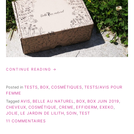
« BELLE
CONTINUE READING
AU
NATUREL:
LA
Posted in
TESTS
,
BOX
,
COSMÉTIQUES
,
TESTS/AVIS POUR
BOX
FEMME
DE
Tagged
AVIS
,
BELLE AU NATUREL
,
BOX
,
BOX JUIN 2019
,
JUIN
CHEVEUX
,
COSMÉTIQUE
,
CREME
,
EFFIDERM
,
EXEKO
,
2019
JOLIE
,
LE JARDIN DE LILITH
,
SOIN
,
TEST
{TEST} »
SUR
11 COMMENTAIRES
BELLE
AU