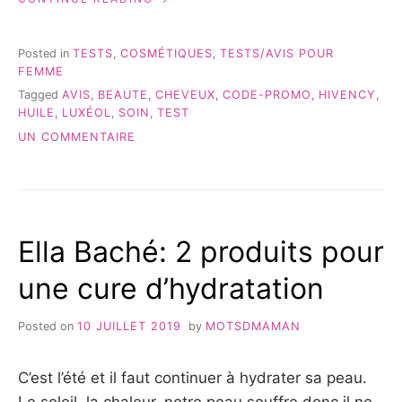
POUR
MES
CHEVEUX
Posted in
TESTS
,
COSMÉTIQUES
,
TESTS/AVIS POUR
!
FEMME
–
Tagged
AVIS
,
BEAUTE
,
CHEVEUX
,
CODE-PROMO
,
HIVENCY
,
TEST
HUILE
,
LUXÉOL
,
SOIN
,
TEST
&
AVIS »
SUR
UN COMMENTAIRE
LUXÉOL
POUR
MES
CHEVEUX
!
Ella Baché: 2 produits pour
–
TEST
une cure d’hydratation
&
AVIS
Posted on
10 JUILLET 2019
by
MOTSDMAMAN
C’est l’été et il faut continuer à hydrater sa peau.