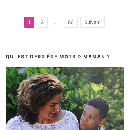
ALLIÉ
POUR
M’ENDORMIR
Pagination
1
2
…
80
Suivant
des
publications
QUI EST DERRIÈRE MOTS D’MAMAN ?