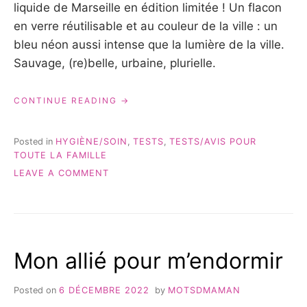
liquide de Marseille en édition limitée ! Un flacon
en verre réutilisable et au couleur de la ville : un
bleu néon aussi intense que la lumière de la ville.
Sauvage, (re)belle, urbaine, plurielle.
« LE
CONTINUE READING
SAVON
LIQUIDE
DE
Posted in
HYGIÈNE/SOIN
,
TESTS
,
TESTS/AVIS POUR
MARSEILLE
TOUTE LA FAMILLE
OLIVE
ON
LEAVE A COMMENT
{TEST
LE
&
SAVON
AVIS} »
LIQUIDE
DE
MARSEILLE
Mon allié pour m’endormir
OLIVE
{TEST
&
Posted on
6 DÉCEMBRE 2022
by
MOTSDMAMAN
AVIS}