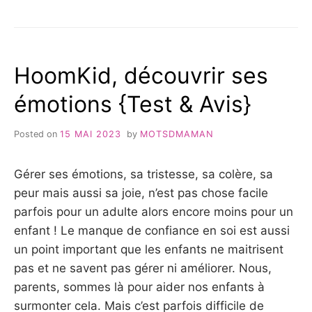
DE
AVIS
BIGBEN
SUR
–
L’ENCEINTE
TEST
PORTATIVE
&
HoomKid, découvrir ses
PARTY
AVIS
NANO
2023 »
émotions {Test & Avis}
DE
BIGBEN
–
Posted on
15 MAI 2023
by
MOTSDMAMAN
TEST
&
AVIS
Gérer ses émotions, sa tristesse, sa colère, sa
2023
peur mais aussi sa joie, n’est pas chose facile
parfois pour un adulte alors encore moins pour un
enfant ! Le manque de confiance en soi est aussi
un point important que les enfants ne maitrisent
pas et ne savent pas gérer ni améliorer. Nous,
parents, sommes là pour aider nos enfants à
surmonter cela. Mais c’est parfois difficile de