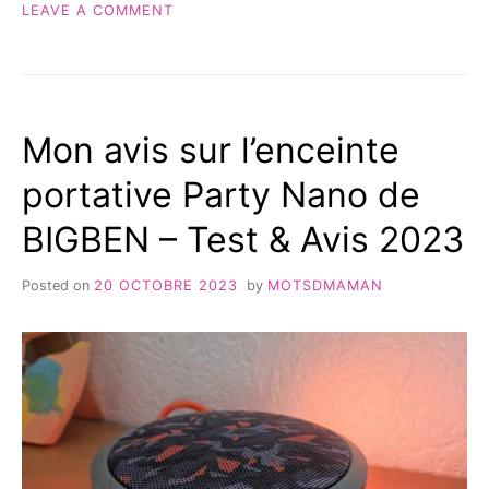
ON
LEAVE A COMMENT
COACHING
J’AI
BEAUTÉ
TESTÉ
EN
UN
LIGNE »
SERVICE
DE
Mon avis sur l’enceinte
COACHING
BEAUTÉ
portative Party Nano de
EN
LIGNE
BIGBEN – Test & Avis 2023
Posted on
20 OCTOBRE 2023
by
MOTSDMAMAN