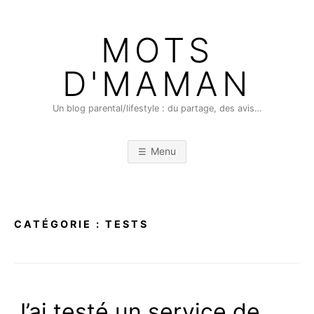
Skip
to
MOTS
content
D'MAMAN
Un blog parental/lifestyle : du partage, des avis…
Menu
CATÉGORIE :
TESTS
J’ai testé un service de