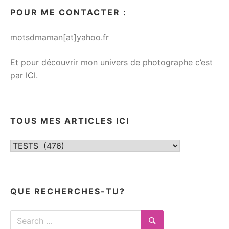
POUR ME CONTACTER :
motsdmaman[at]yahoo.fr
Et pour découvrir mon univers de photographe c’est
par
ICI
.
TOUS MES ARTICLES ICI
Tous
mes
articles
ici
QUE RECHERCHES-TU?
Search
for: