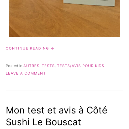
« HOOMKID,
CONTINUE READING
DÉCOUVRIR
SES
ÉMOTIONS
Posted in
AUTRES
,
TESTS
,
TESTS/AVIS POUR KIDS
{TEST
ON
LEAVE A COMMENT
&
HOOMKID,
AVIS} »
DÉCOUVRIR
SES
ÉMOTIONS
{TEST
Mon test et avis à Côté
&
AVIS}
Sushi Le Bouscat