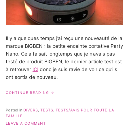
Il y a quelques temps j’ai reçu une nouveauté de la
marque BIGBEN : la petite enceinte portative Party
Nano. Cela faisait longtemps que je n’avais pas
testé de produit BIGBEN, le dernier article test est
à retrouver
ICI
donc je suis ravie de voir ce qu’ils
ont sortis de nouveau.
« MON
CONTINUE READING
AVIS
SUR
L’ENCEINTE
Posted in
DIVERS
,
TESTS
,
TESTS/AVIS POUR TOUTE LA
PORTATIVE
FAMILLE
PARTY
ON
LEAVE A COMMENT
NANO
MON