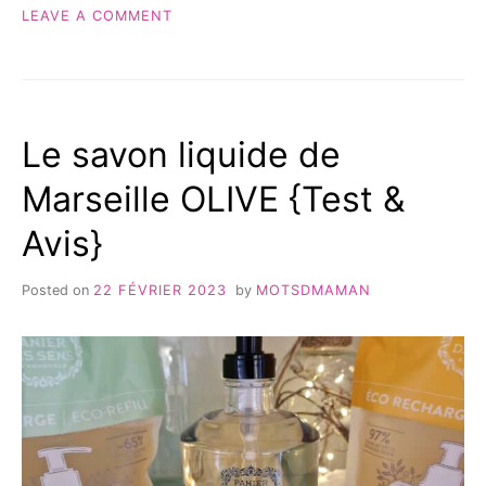
CÔTÉ
ON
LEAVE A COMMENT
SUSHI
MON
LE
TEST
BOUSCAT »
ET
AVIS
À
Le savon liquide de
CÔTÉ
SUSHI
Marseille OLIVE {Test &
LE
BOUSCAT
Avis}
Posted on
22 FÉVRIER 2023
by
MOTSDMAMAN