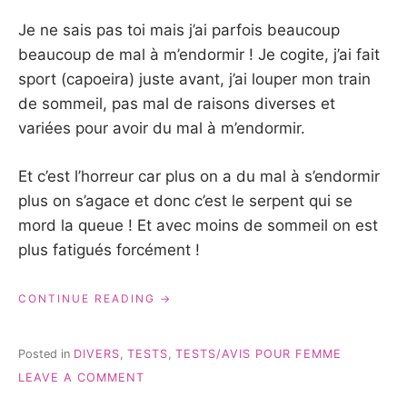
Je ne sais pas toi mais j’ai parfois beaucoup
beaucoup de mal à m’endormir ! Je cogite, j’ai fait
sport (capoeira) juste avant, j’ai louper mon train
de sommeil, pas mal de raisons diverses et
variées pour avoir du mal à m’endormir.
Et c’est l’horreur car plus on a du mal à s’endormir
plus on s’agace et donc c’est le serpent qui se
mord la queue ! Et avec moins de sommeil on est
plus fatigués forcément !
« MON
CONTINUE READING
ALLIÉ
POUR
M’ENDORMIR »
Posted in
DIVERS
,
TESTS
,
TESTS/AVIS POUR FEMME
ON
LEAVE A COMMENT
MON