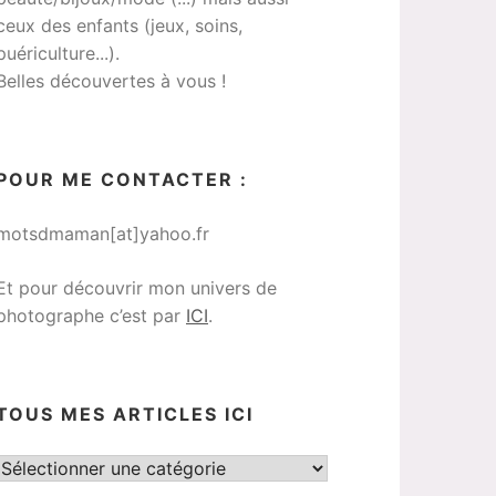
ceux des enfants (jeux, soins,
puériculture...).
Belles découvertes à vous !
POUR ME CONTACTER :
motsdmaman[at]yahoo.fr
Et pour découvrir mon univers de
photographe c’est par
ICI
.
TOUS MES ARTICLES ICI
Tous
mes