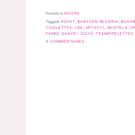
JOURNÉE
AU
EFLUENT
Posted in
DIVERS
MUM
Tagged
AVENT
,
BABYZEN
,
BLEDINA
,
BUGA
4
COQUETTES
,
LIDL
,
MITOSYL
,
MUSTELA
,
O
#PDM »
FABRE
,
SANOFI
,
SQUIZ
,
TEAMPIPELETTES
SUR
4 COMMENTAIRES
MA
JOURNÉE
AU
EFLUENT
MUM
4
#PDM