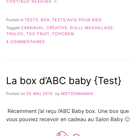
« BOX
CONTINUE READING
CRÉATIVE
GULLI
BY
Posted in
TESTS
,
BOX
,
TESTS/AVIS POUR KIDS
TINILOO
Tagged
CARNAVAL
,
CRÉATIVE
,
GULLI
,
MAQUILLAGE
,
–
TINILOO
,
TOO FRUIT
,
TOPICREM
TEST
&
SUR
4 COMMENTAIRES
AVIS »
BOX
CRÉATIVE
GULLI
BY
TINILOO
La box d’ABC baby {Test}
–
TEST
&
Posted on
25 MAI 2015
by
MOTSDMAMAN
AVIS
Récemment j’ai reçu l’ABC Baby box. Une box que
vous pouviez recevoir en cadeau au Salon Baby 🙂