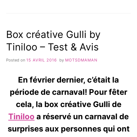
LA
GUILIBOX
DE
SEPTEMBRE
2019:
Box créative Gulli by
TEST
ET
Tiniloo – Test & Avis
AVIS
Posted on
15 AVRIL 2016
by
MOTSDMAMAN
En février dernier, c’était la
période de carnaval! Pour fêter
cela, la box créative Gulli de
Tiniloo
a réservé un carnaval de
surprises aux personnes qui ont