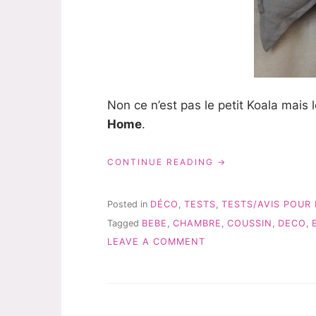
Non ce n’est pas le petit Koala mais 
Home
.
« COUSSIN
CONTINUE READING
ENJOY
HOME:
UNE
Posted in
DÉCO
,
TESTS
,
TESTS/AVIS POUR 
TOUCHE
Tagged
BEBE
,
CHAMBRE
,
COUSSIN
,
DECO
,
DE
ON
DÉCO »
LEAVE A COMMENT
COUSSIN
ENJOY
HOME:
UNE
TOUCHE