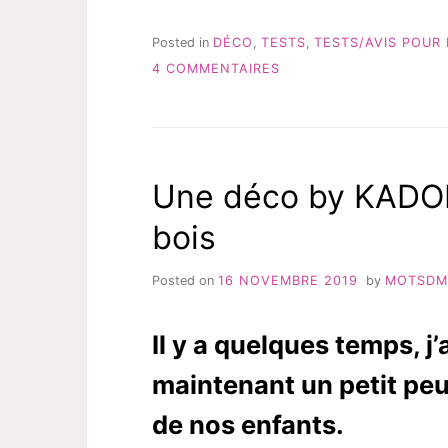
ENFANT
ATELIER
Posted in
DÉCO
,
TESTS
,
TESTS/AVIS POUR 
DE
SUR
4 COMMENTAIRES
MORPHÉE »
SON
BUREAU
ENFANT
ATELIER
DE
Une déco by KADOLI
MORPHÉE
bois
Posted on
16 NOVEMBRE 2019
by
MOTSD
Il y a quelques temps, j
maintenant un petit pe
de nos enfants.