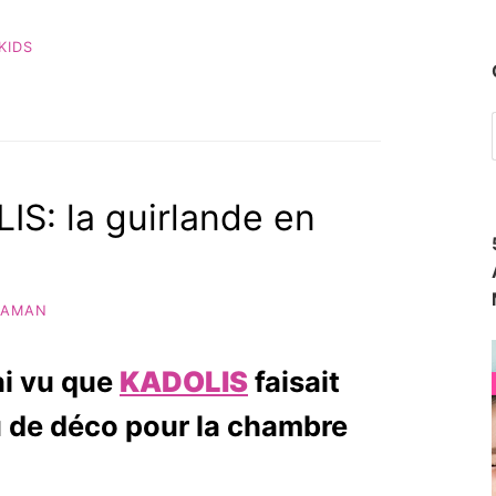
KIDS
S: la guirlande en
MAMAN
’ai vu que
KADOLIS
faisait
u de déco pour la chambre