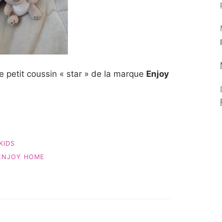
le petit coussin « star » de la marque
Enjoy
KIDS
ENJOY HOME