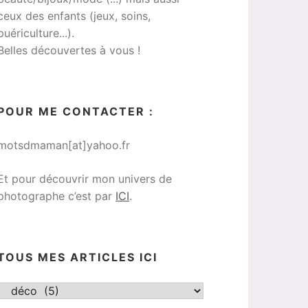
ceux des enfants (jeux, soins,
puériculture...).
Belles découvertes à vous !
POUR ME CONTACTER :
motsdmaman[at]yahoo.fr
Et pour découvrir mon univers de
photographe c’est par
ICI
.
TOUS MES ARTICLES ICI
Tous
mes