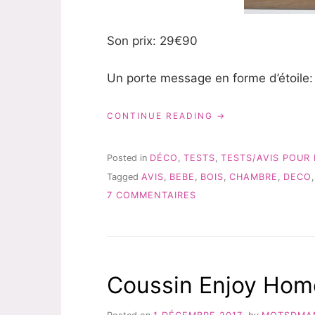
Son prix: 29€90
Un porte message en forme d’étoile:
« UNE
CONTINUE READING
DÉCO
BY
KADOLIS:
Posted in
DÉCO
,
TESTS
,
TESTS/AVIS POUR 
LA
Tagged
AVIS
,
BEBE
,
BOIS
,
CHAMBRE
,
DECO
GUIRLANDE
SUR
EN
7 COMMENTAIRES
BOIS »
UNE
DÉCO
BY
KADOLIS:
LA
Coussin Enjoy Hom
GUIRLANDE
EN
BOIS