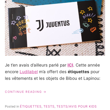
Je t’en avais d’ailleurs parlé par
ICI
. Cette année
encore
Ludilabel
m’a offert des
étiquettes
pour
les vêtements et les objets de Bibou et Lapinou:
« LUDILABEL
CONTINUE READING
CE
N’EST
PAS
Posted in
ÉTIQUETTES
,
TESTS
,
TESTS/AVIS POUR KIDS