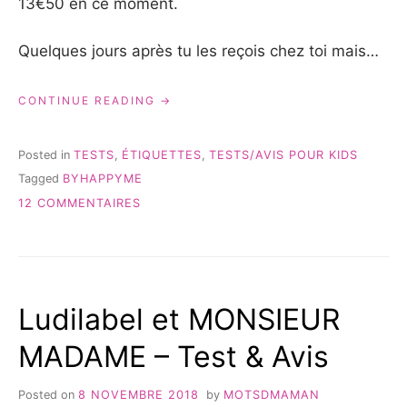
13€50 en ce moment.
Quelques jours après tu les reçois chez toi mais…
« LES
CONTINUE READING
ÉTIQUETTES
BYHAPPYME
–
Posted in
TESTS
,
ÉTIQUETTES
,
TESTS/AVIS POUR KIDS
TEST
Tagged
BYHAPPYME
&
SUR
AVIS »
12 COMMENTAIRES
LES
ÉTIQUETTES
BYHAPPYME
–
TEST
Ludilabel et MONSIEUR
&
AVIS
MADAME – Test & Avis
Posted on
8 NOVEMBRE 2018
by
MOTSDMAMAN