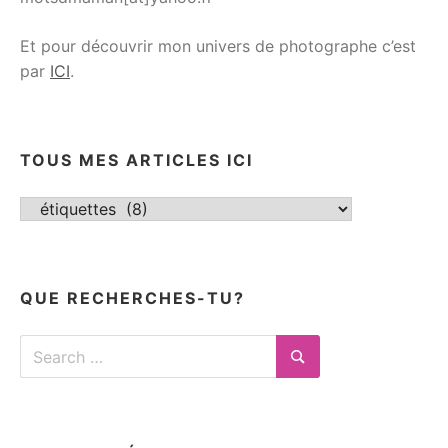
Et pour découvrir mon univers de photographe c’est
par
ICI
.
TOUS MES ARTICLES ICI
Tous
mes
articles
ici
QUE RECHERCHES-TU?
Search
for:
Search