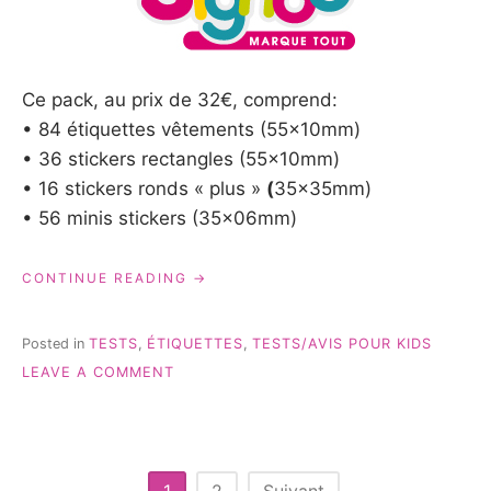
Ce pack, au prix de 32€, comprend:
• 84 étiquettes vêtements (55x10mm)
• 36 stickers rectangles (55x10mm)
• 16 stickers ronds « plus »
(
35x35mm)
• 56 minis stickers (35x06mm)
« SIGNOO:
CONTINUE READING
LE
PACK
« HOLIDAYS »-
Posted in
TESTS
,
ÉTIQUETTES
,
TESTS/AVIS POUR KIDS
TEST
ON
LEAVE A COMMENT
&
SIGNOO:
AVIS »
LE
PACK
« HOLIDAYS »-
TEST
Pagination