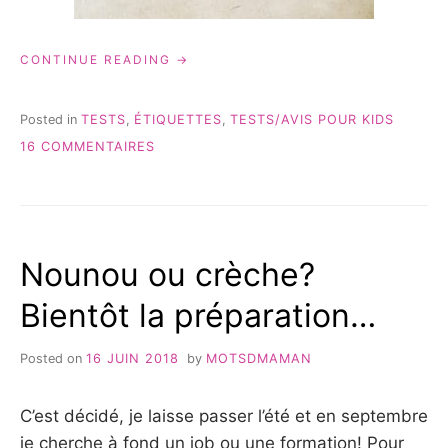
« LUDILABEL
CONTINUE READING
ET
MONSIEUR
MADAME
Posted in
TESTS
,
ÉTIQUETTES
,
TESTS/AVIS POUR KIDS
–
SUR
16 COMMENTAIRES
TEST
LUDILABEL
&
ET
AVIS »
MONSIEUR
MADAME
–
Nounou ou crèche?
TEST
&
Bientôt la préparation…
AVIS
Posted on
16 JUIN 2018
by
MOTSDMAMAN
C’est décidé, je laisse passer l’été et en septembre
je cherche à fond un job ou une formation! Pour