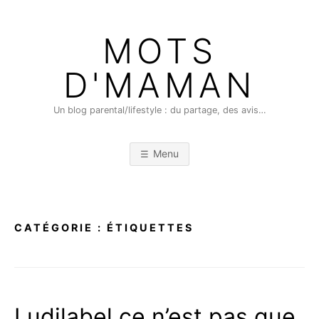
Skip
to
MOTS
content
D'MAMAN
Un blog parental/lifestyle : du partage, des avis…
Menu
CATÉGORIE :
ÉTIQUETTES
Ludilabel ce n’est pas que