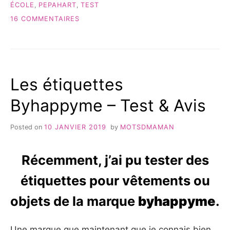
ÉCOLE
,
PEPAHART
,
TEST
SUR
16 COMMENTAIRES
PEPAHART:
DES
ÉTIQUETTES
POUR
BIBOU!
Les étiquettes
Byhappyme – Test & Avis
Posted on
10 JANVIER 2019
by
MOTSDMAMAN
Récemment, j’ai pu tester des
étiquettes pour vêtements ou
objets de la marque
byhappyme
.
Une marque que maintenant que je connais bien