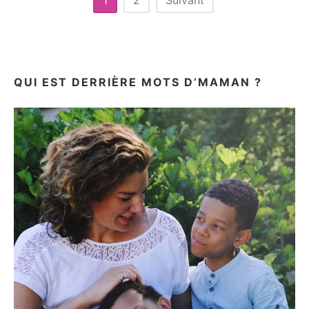
1
2
Suivant
&
des
AVIS
publications
QUI EST DERRIÈRE MOTS D’MAMAN ?