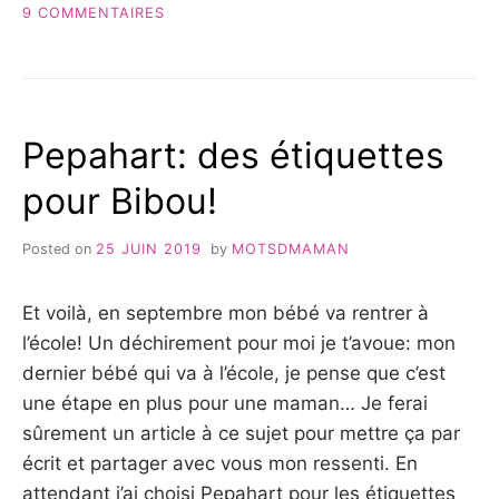
QUE
SUR
9 COMMENTAIRES
DES
LUDILABEL
ÉTIQUETTES
CE
–
N’EST
TEST
PAS
&
QUE
AVIS
Pepahart: des étiquettes
DES
2020 »
ÉTIQUETTES
pour Bibou!
–
TEST
&
Posted on
25 JUIN 2019
by
MOTSDMAMAN
AVIS
2020
Et voilà, en septembre mon bébé va rentrer à
l’école! Un déchirement pour moi je t’avoue: mon
dernier bébé qui va à l’école, je pense que c’est
une étape en plus pour une maman… Je ferai
sûrement un article à ce sujet pour mettre ça par
écrit et partager avec vous mon ressenti. En
attendant j’ai choisi Pepahart pour les étiquettes