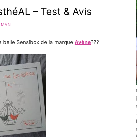
sthéAL – Test & Avis
AMAN
e belle Sensibox de la marque
Avène
???