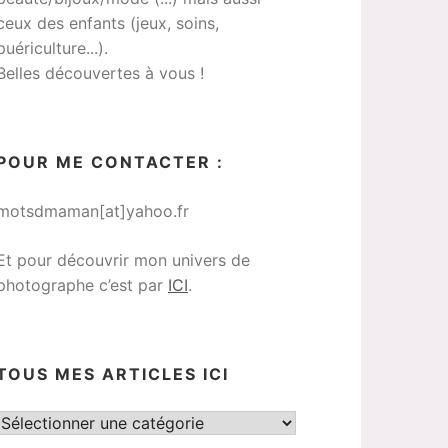
ceux des enfants (jeux, soins,
puériculture...).
Belles découvertes à vous !
POUR ME CONTACTER :
motsdmaman[at]yahoo.fr
Et pour découvrir mon univers de
photographe c’est par
ICI
.
TOUS MES ARTICLES ICI
Tous
mes