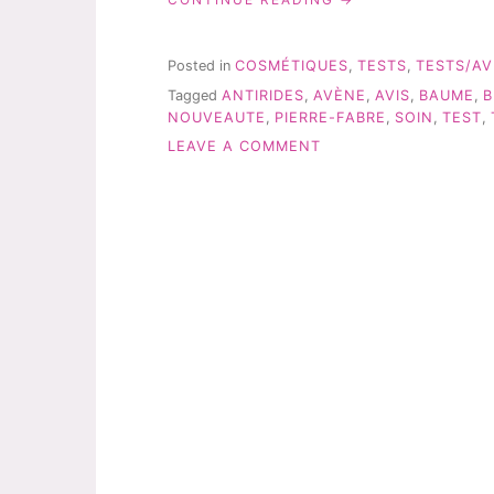
TRIXERA
ET
YSTHÉAL
Posted in
COSMÉTIQUES
,
TESTS
,
TESTS/AV
–
Tagged
ANTIRIDES
,
AVÈNE
,
AVIS
,
BAUME
,
B
TEST
NOUVEAUTE
,
PIERRE-FABRE
,
SOIN
,
TEST
,
&
AVIS »
ON
LEAVE A COMMENT
AVÈNE:
TRIXERA
ET
YSTHÉAL
–
TEST
&
AVIS