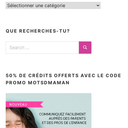
Tous
mes
articles
ici
QUE RECHERCHES-TU?
Search
for:
Search
50% DE CRÉDITS OFFERTS AVEC LE CODE
PROMO MOTSDMAMAN