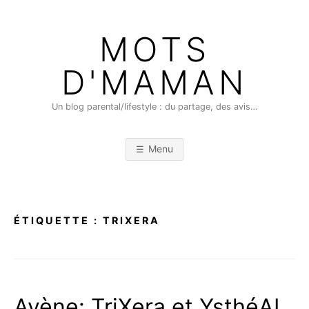
Skip
to
MOTS
content
D'MAMAN
Un blog parental/lifestyle : du partage, des avis…
Menu
ÉTIQUETTE :
TRIXERA
Avène: TriXera et YsthéAL