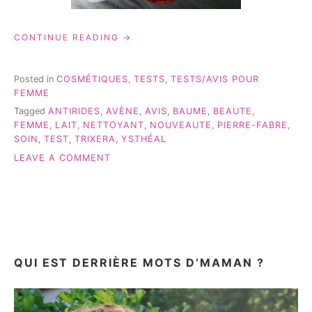
« AVÈNE:
CONTINUE READING
TRIXERA
ET
YSTHÉAL
Posted in
COSMÉTIQUES
,
TESTS
,
TESTS/AVIS POUR
–
FEMME
TEST
Tagged
ANTIRIDES
,
AVÈNE
,
AVIS
,
BAUME
,
BEAUTE
,
&
FEMME
,
LAIT
,
NETTOYANT
,
NOUVEAUTE
,
PIERRE-FABRE
,
AVIS »
SOIN
,
TEST
,
TRIXERA
,
YSTHÉAL
ON
LEAVE A COMMENT
AVÈNE:
TRIXERA
ET
YSTHÉAL
–
TEST
&
QUI EST DERRIÈRE MOTS D’MAMAN ?
AVIS