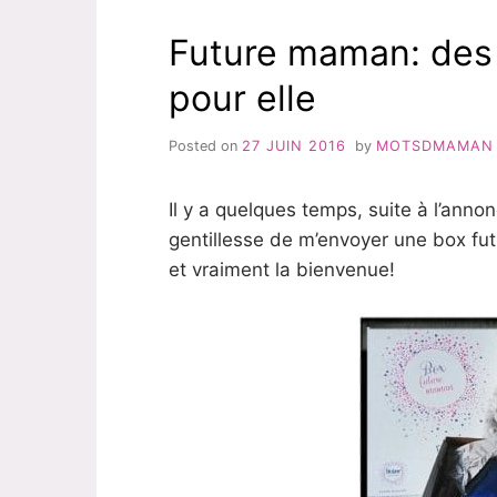
POUR
Future maman: des
MAMAN
ET
pour elle
BÉBÉ
Posted on
27 JUIN 2016
by
MOTSDMAMAN
Il y a quelques temps, suite à l’ann
gentillesse de m’envoyer une box fu
et vraiment la bienvenue!