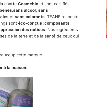
la charte
Cosmebio
et sont certifiés
abènes
,
sans alcool
,
sans
rales
et
sans colorants
. TEANE respecte
gings sont
éco-conçus
:
composants
ppression des notices
. Nos ingrédients
ses de la terre et de la santé de ceux qui
 beaucoup cette marque…
er à la maison: