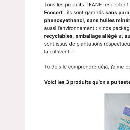
Tous les produits TEANE respectent 
Ecocert
: ils sont garantis
sans par
phenoxyethanol
,
sans huiles miné
aussi l’environnement : « nos packa
recyclables
,
emballage allégé
et
su
sont issus de plantations respectueu
la cultivent. »
Tu dois le comprendre déjà, j’aime
Voici les 3 produits qu’on a pu test