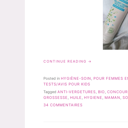
« TÉANE:
CONTINUE READING
DES
PRODUITS
BIO
Posted in
HYGIÈNE-SOIN
,
POUR FEMMES E
POUR
TESTS/AVIS POUR KIDS
MAMAN
Tagged
ANTI-VERGETURES
,
BIO
,
CONCOUR
ET
GROSSESSE
,
HUILE
,
HYGIENE
,
MAMAN
,
SO
BÉBÉ »
SUR
34 COMMENTAIRES
TÉANE:
DES
PRODUITS
BIO