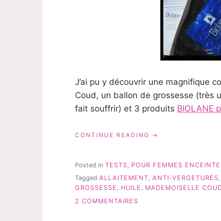
J’ai pu y découvrir une magnifique c
Coud, un ballon de grossesse (très 
fait souffrir) et 3 produits
BIOLANE po
« FUTURE
CONTINUE READING
MAMAN:
DES
PRODUITS
Posted in
TESTS
,
POUR FEMMES ENCEINTE
BIOLANE
Tagged
ALLAITEMENT
,
ANTI-VERGETURES
POUR
GROSSESSE
,
HUILE
,
MADEMOISELLE COU
ELLE »
SUR
2 COMMENTAIRES
FUTURE
MAMAN: