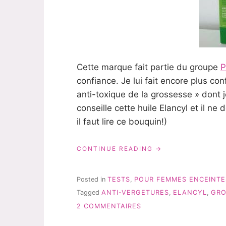
Cette marque fait partie du groupe
P
confiance. Je lui fait encore plus conf
anti-toxique de la grossesse » dont je
conseille cette huile Elancyl et il 
il faut lire ce bouquin!)
« ELANCYL:
CONTINUE READING
MON
AVIS
SUR
Posted in
TESTS
,
POUR FEMMES ENCEINTE
L’HUILE
Tagged
ANTI-VERGETURES
,
ELANCYL
,
GRO
DE
SUR
SOIN
2 COMMENTAIRES
VERGETURES »
ELANCYL:
MON