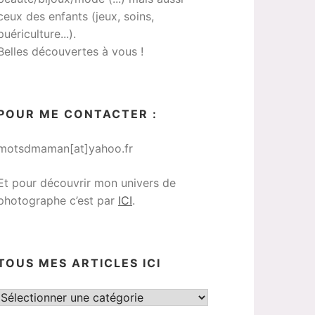
ceux des enfants (jeux, soins,
puériculture...).
Belles découvertes à vous !
POUR ME CONTACTER :
motsdmaman[at]yahoo.fr
Et pour découvrir mon univers de
photographe c’est par
ICI
.
TOUS MES ARTICLES ICI
Tous
mes