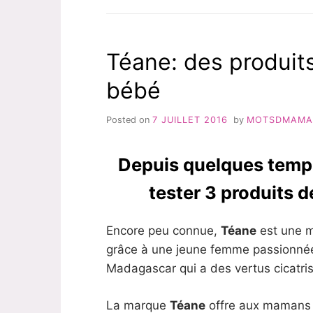
AVIS
SUR
L’HUILE
Téane: des produit
DE
SOIN
bébé
VERGETURES
Posted on
7 JUILLET 2016
by
MOTSDMAM
Depuis quelques temps
tester 3 produits 
Encore peu connue,
Téane
est une m
grâce à une jeune femme passionnée
Madagascar qui a des vertus cicatri
La marque
Téane
offre aux mamans e