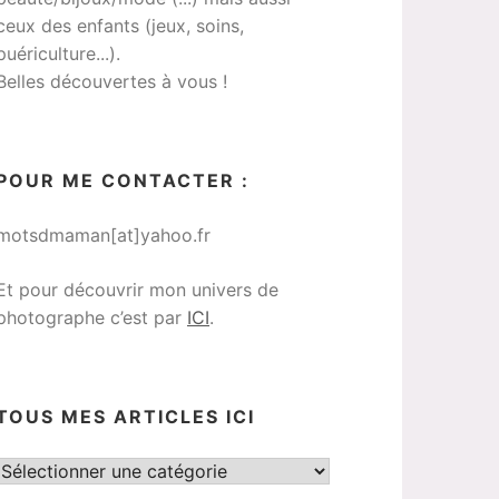
ceux des enfants (jeux, soins,
puériculture...).
Belles découvertes à vous !
POUR ME CONTACTER :
motsdmaman[at]yahoo.fr
Et pour découvrir mon univers de
photographe c’est par
ICI
.
TOUS MES ARTICLES ICI
Tous
mes