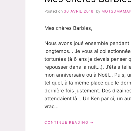
6
ANS!
Posted on
30 AVRIL 2018
by
MOTSDMAMA
Mes chères Barbies,
Nous avons joué ensemble pendant 
longtemps… Je vous ai collectionnée
torturées (à 6 ans je devais penser 
repousser dans la nuit…). J’étais tel
mon anniversaire ou à Noël… Puis, un 
tel quel, à la même place que le der
dernière fois justement. Des dizaines
attendaient là… Un Ken par ci, un au
vrac…
« MES
CONTINUE READING
CHÈRES