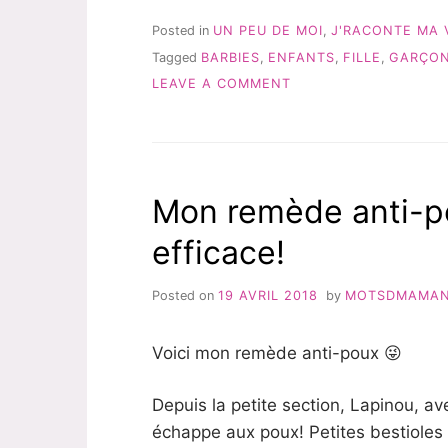
BARBIES
#UNPEUDEMOI »
Posted in
UN PEU DE MOI
,
J'RACONTE MA 
Tagged
BARBIES
,
ENFANTS
,
FILLE
,
GARÇO
ON
LEAVE A COMMENT
MES
CHÈRES
BARBIES
#UNPEUDEMOI
Mon remède anti-po
efficace!
Posted on
19 AVRIL 2018
by
MOTSDMAMA
Voici mon remède anti-poux 😜
Depuis la petite section, Lapinou, a
échappe aux poux! Petites bestioles 