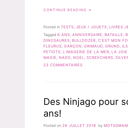
« DES
CONTINUE READING
IDÉES
DE
CADEAUX
Posted in
TESTS
,
JEUX / JOUETS
,
LIVRES 
POUR
Tagged
6 ANS
,
ANNIVERSAIRE
,
BATAILLE
,
UN
DINOSAURES
,
BULLDOZER
,
C'EST MON F
GARÇON
FLEURUS
,
GARÇON
,
GRIMAUD
,
GRUND
,
IL
DE
PETIOTS
,
L'IMAGERIE DE LA MER
,
LA JOIE
6
MAGIE
,
NADO
,
NOEL
,
SCREECHERS
,
SILVE
ANS! »
SUR
23 COMMENTAIRES
DES
IDÉES
DE
CADEAUX
POUR
Des Ninjago pour s
UN
GARÇON
ans!
DE
6
ANS!
Posted on
26 JUILLET 2018
by
MOTSDMAM