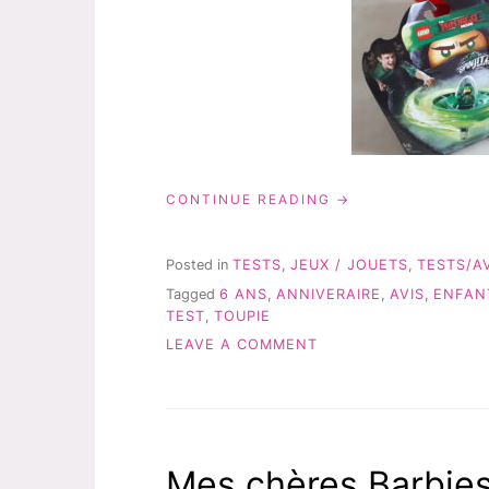
« DES
CONTINUE READING
NINJAGO
POUR
SON
Posted in
TESTS
,
JEUX / JOUETS
,
TESTS/AV
ANNIVERSAIRE
Tagged
6 ANS
,
ANNIVERAIRE
,
AVIS
,
ENFAN
DES
TEST
,
TOUPIE
6
ANS! »
ON
LEAVE A COMMENT
DES
NINJAGO
POUR
SON
ANNIVERSAIRE
Mes chères Barbie
DES