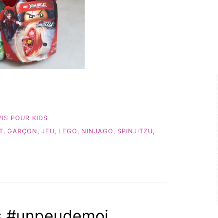
IS POUR KIDS
T
,
GARÇON
,
JEU
,
LEGO
,
NINJAGO
,
SPINJITZU
,
s #unpeudemoi