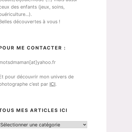
ceux des enfants (jeux, soins,
puériculture...).
Belles découvertes à vous !
POUR ME CONTACTER :
motsdmaman[at]yahoo.fr
Et pour découvrir mon univers de
photographe c’est par
ICI
.
TOUS MES ARTICLES ICI
Tous
mes