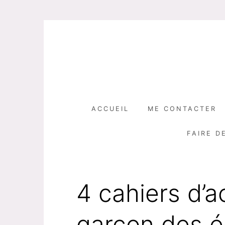
Skip
to
content
ACCUEIL
ME CONTACTER
FAIRE D
4 cahiers d’ac
garçon des é