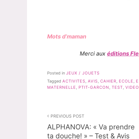
Mots d’maman
Merci aux
éditions Fl
Posted in
JEUX / JOUETS
Tagged
ACTIVITES
,
AVIS
,
CAHIER
,
ECOLE
,
E
MATERNELLE
,
PTIT-GARCON
,
TEST
,
VIDEO
Navigation
PREVIOUS POST
de
ALPHANOVA: « Va prendre
l’article
ta douche! » – Test & Avis