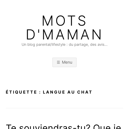
Skip
to
MOTS
content
D'MAMAN
Un blog parental/lifestyle : du partage, des avis…
Menu
ÉTIQUETTE :
LANGUE AU CHAT
Te souviendras-tu? Que je