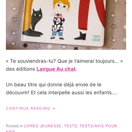
« Te souviendras-tu? Que je t’aimerai toujours… »
des éditions
Langue Au chat
.
Un beau titre qui donne déjà envie de le
découvrir! Et cela interpelle aussi les enfants….
« TE
CONTINUE READING
SOUVIENDRAS-
TU?
QUE
Posted in
LIVRES JEUNESSE
,
TESTS
,
TESTS/AVIS POUR
JE
KIDS