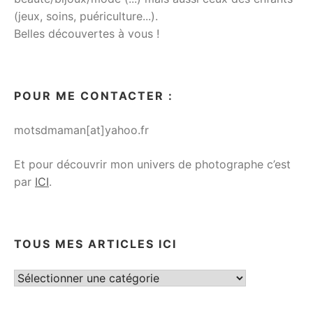
(jeux, soins, puériculture...).
Belles découvertes à vous !
POUR ME CONTACTER :
motsdmaman[at]yahoo.fr
Et pour découvrir mon univers de photographe c’est
par
ICI
.
TOUS MES ARTICLES ICI
Tous
mes
articles