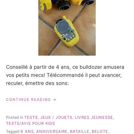
Conseillé à partir de 4 ans, ce bulldozer amusera
vos petits mecs! Télécommandé il peut avancer,
reculer, émettre des sons:
« DES
CONTINUE READING
IDÉES
DE
CADEAUX
Posted in
TESTS
,
JEUX / JOUETS
,
LIVRES JEUNESSE
,
POUR
TESTS/AVIS POUR KIDS
UN
Tagged
6 ANS
,
ANNIVERSAIRE
,
BATAILLE
,
BELOTE
,
GARÇON