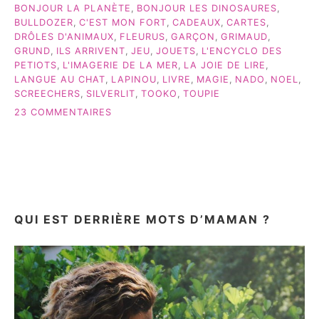
BONJOUR LA PLANÈTE
,
BONJOUR LES DINOSAURES
,
DE
BULLDOZER
,
C'EST MON FORT
,
CADEAUX
,
CARTES
,
6
DRÔLES D'ANIMAUX
,
FLEURUS
,
GARÇON
,
GRIMAUD
,
ANS! »
GRUND
,
ILS ARRIVENT
,
JEU
,
JOUETS
,
L'ENCYCLO DES
PETIOTS
,
L'IMAGERIE DE LA MER
,
LA JOIE DE LIRE
,
LANGUE AU CHAT
,
LAPINOU
,
LIVRE
,
MAGIE
,
NADO
,
NOEL
,
SCREECHERS
,
SILVERLIT
,
TOOKO
,
TOUPIE
SUR
23 COMMENTAIRES
DES
IDÉES
DE
CADEAUX
POUR
UN
GARÇON
QUI EST DERRIÈRE MOTS D’MAMAN ?
DE
6
ANS!