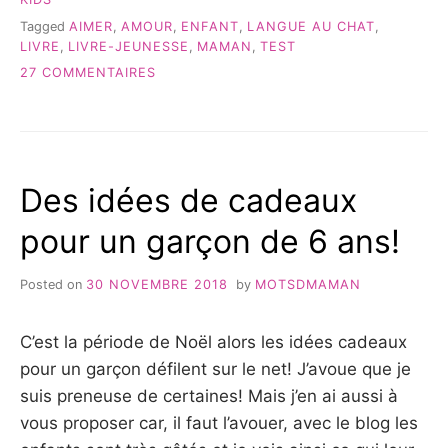
T’AIMERAI
Tagged
AIMER
,
AMOUR
,
ENFANT
,
LANGUE AU CHAT
,
TOUJOURS… »
LIVRE
,
LIVRE-JEUNESSE
,
MAMAN
,
TEST
SUR
27 COMMENTAIRES
TE
SOUVIENDRAS-
TU?
QUE
JE
Des idées de cadeaux
T’AIMERAI
TOUJOURS…
pour un garçon de 6 ans!
Posted on
30 NOVEMBRE 2018
by
MOTSDMAMAN
C’est la période de Noël alors les idées cadeaux
pour un garçon défilent sur le net! J’avoue que je
suis preneuse de certaines! Mais j’en ai aussi à
vous proposer car, il faut l’avouer, avec le blog les