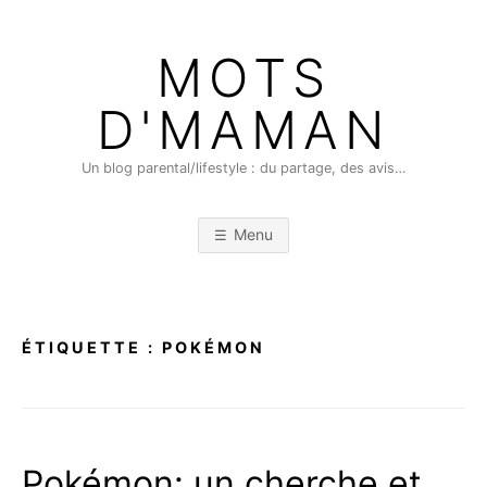
Skip
to
MOTS
content
D'MAMAN
Un blog parental/lifestyle : du partage, des avis…
Menu
ÉTIQUETTE :
POKÉMON
Pokémon: un cherche et