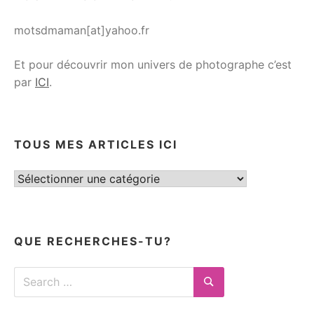
motsdmaman[at]yahoo.fr
Et pour découvrir mon univers de photographe c’est
par
ICI
.
TOUS MES ARTICLES ICI
Tous
mes
articles
ici
QUE RECHERCHES-TU?
Search
for:
Search