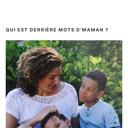
DE
CADEAUX
POUR
UN
GARÇON
QUI EST DERRIÈRE MOTS D’MAMAN ?
DE
6
ANS!