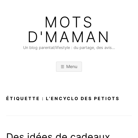
Skip
to
MOTS
content
D'MAMAN
Un blog parental/lifestyle : du partage, des avis…
Menu
ÉTIQUETTE :
L’ENCYCLO DES PETIOTS
Des idées de cadeaux