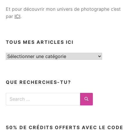
Et pour découvrir mon univers de photographe c’est
par
ICI
.
TOUS MES ARTICLES ICI
Tous
mes
articles
ici
QUE RECHERCHES-TU?
Search
for:
Search
50% DE CRÉDITS OFFERTS AVEC LE CODE