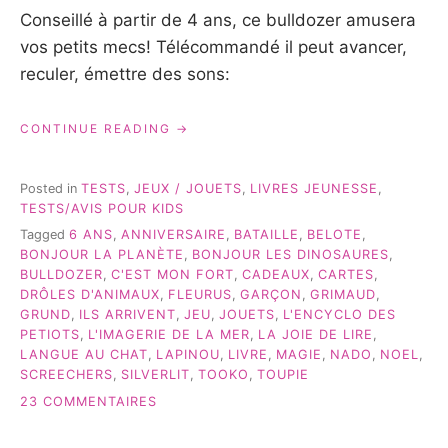
Conseillé à partir de 4 ans, ce bulldozer amusera
vos petits mecs! Télécommandé il peut avancer,
reculer, émettre des sons:
« DES
CONTINUE READING
IDÉES
DE
CADEAUX
Posted in
TESTS
,
JEUX / JOUETS
,
LIVRES JEUNESSE
,
POUR
TESTS/AVIS POUR KIDS
UN
Tagged
6 ANS
,
ANNIVERSAIRE
,
BATAILLE
,
BELOTE
,
GARÇON
BONJOUR LA PLANÈTE
,
BONJOUR LES DINOSAURES
,
DE
BULLDOZER
,
C'EST MON FORT
,
CADEAUX
,
CARTES
,
6
DRÔLES D'ANIMAUX
,
FLEURUS
,
GARÇON
,
GRIMAUD
,
ANS! »
GRUND
,
ILS ARRIVENT
,
JEU
,
JOUETS
,
L'ENCYCLO DES
PETIOTS
,
L'IMAGERIE DE LA MER
,
LA JOIE DE LIRE
,
LANGUE AU CHAT
,
LAPINOU
,
LIVRE
,
MAGIE
,
NADO
,
NOEL
,
SCREECHERS
,
SILVERLIT
,
TOOKO
,
TOUPIE
SUR
23 COMMENTAIRES
DES
IDÉES