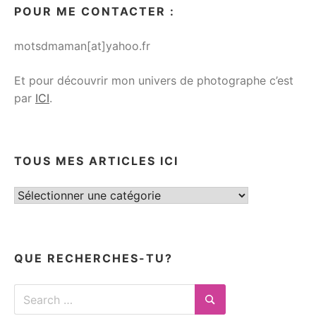
POUR ME CONTACTER :
motsdmaman[at]yahoo.fr
Et pour découvrir mon univers de photographe c’est
par
ICI
.
TOUS MES ARTICLES ICI
Tous
mes
articles
ici
QUE RECHERCHES-TU?
Search
for:
Search