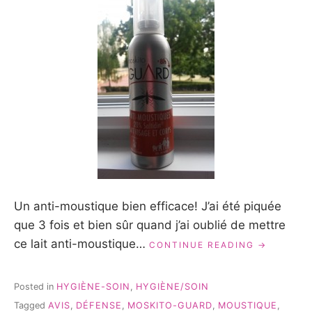
Un anti-moustique bien efficace! J’ai été piquée
que 3 fois et bien sûr quand j’ai oublié de mettre
ce lait anti-moustique…
« MOSKITO
CONTINUE READING
GUARD:
NOTRE
LAIT
Posted in
HYGIÈNE-SOIN
,
HYGIÈNE/SOIN
ANTI-
Tagged
AVIS
,
DÉFENSE
,
MOSKITO-GUARD
,
MOUSTIQUE
,
MOUSTIQU