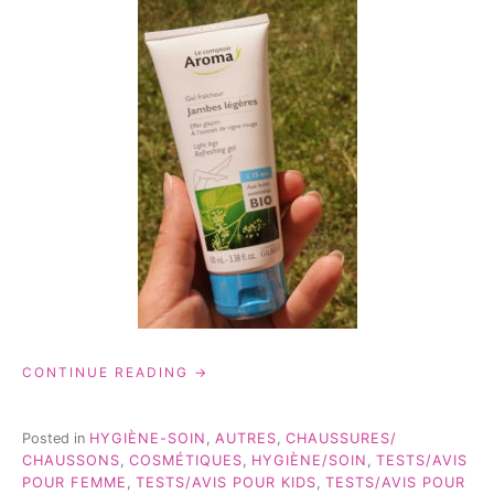
« MES
CONTINUE READING
INDISPENSABLES
POUR
CET
Posted in
HYGIÈNE-SOIN
,
AUTRES
,
CHAUSSURES/
ÉTÉ! »
CHAUSSONS
,
COSMÉTIQUES
,
HYGIÈNE/SOIN
,
TESTS/AVIS
POUR FEMME
,
TESTS/AVIS POUR KIDS
,
TESTS/AVIS POUR