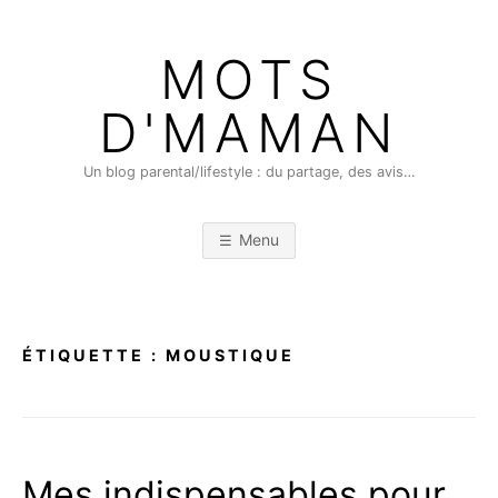
Skip
to
MOTS
content
D'MAMAN
Un blog parental/lifestyle : du partage, des avis…
Menu
ÉTIQUETTE :
MOUSTIQUE
Mes indispensables pour