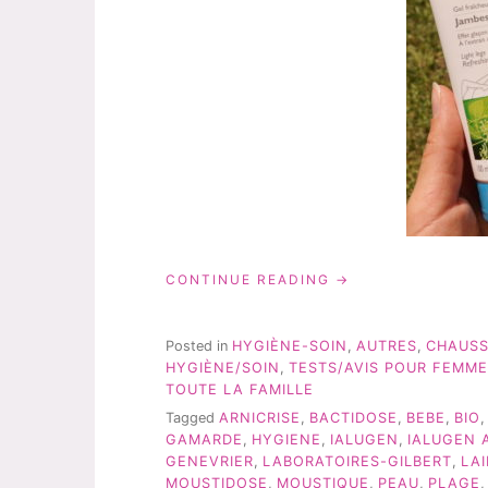
« MES
CONTINUE READING
INDISPENSABLES
POUR
CET
Posted in
HYGIÈNE-SOIN
,
AUTRES
,
CHAUSS
ÉTÉ! »
HYGIÈNE/SOIN
,
TESTS/AVIS POUR FEMME
TOUTE LA FAMILLE
Tagged
ARNICRISE
,
BACTIDOSE
,
BEBE
,
BIO
GAMARDE
,
HYGIENE
,
IALUGEN
,
IALUGEN 
GENEVRIER
,
LABORATOIRES-GILBERT
,
LA
MOUSTIDOSE
,
MOUSTIQUE
,
PEAU
,
PLAGE