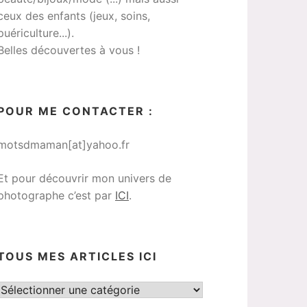
ceux des enfants (jeux, soins,
puériculture...).
Belles découvertes à vous !
POUR ME CONTACTER :
motsdmaman[at]yahoo.fr
Et pour découvrir mon univers de
photographe c’est par
ICI
.
TOUS MES ARTICLES ICI
Tous
mes