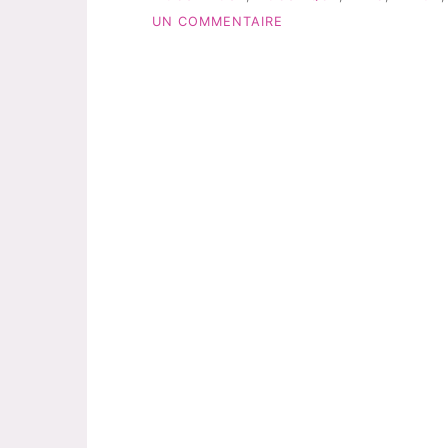
SUR
UN COMMENTAIRE
MES
INDISPENSABLES
POUR
CET
ÉTÉ!