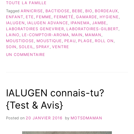
TOUTE LA FAMILLE
Tagged
ARNICRISE
,
BACTIDOSE
,
BEBE
,
BIO
,
BORDEAUX
,
ENFANT
,
ETE
,
FEMME
,
FERMETÉ
,
GAMARDE
,
HYGIENE
,
IALUGEN
,
IALUGEN ADVANCE
,
IPANEMA
,
JAMBE
,
LABORATOIRES GENEVRIER
,
LABORATOIRES-GILBERT
,
LAINO
,
LE-COMPTOIR-AROMA
,
MAIN
,
MAMAN
,
MOUSTIDOSE
,
MOUSTIQUE
,
PEAU
,
PLAGE
,
ROLL ON
,
SOIN
,
SOLEIL
,
SPRAY
,
VENTRE
SUR
UN COMMENTAIRE
MES
INDISPENSABLES
POUR
CET
ÉTÉ!
IALUGEN connais-tu?
{Test & Avis}
Posted on
20 JANVIER 2016
by
MOTSDMAMAN