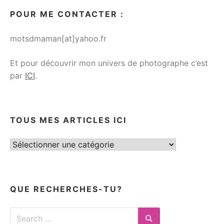
POUR ME CONTACTER :
motsdmaman[at]yahoo.fr
Et pour découvrir mon univers de photographe c’est
par
ICI
.
TOUS MES ARTICLES ICI
Tous
mes
articles
ici
QUE RECHERCHES-TU?
Search