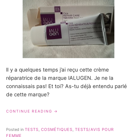
Il y a quelques temps j’ai reçu cette crème
réparatrice de la marque IALUGEN. Je ne la
connaissais pas! Et toi? As-tu déjà entendu parlé
de cette marque?
« IALUGEN
CONTINUE READING
CONNAIS-
TU?
{TEST
Posted in
TESTS
,
COSMÉTIQUES
,
TESTS/AVIS POUR
&
FEMME