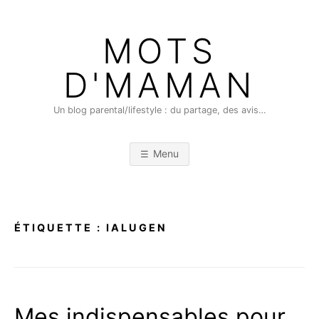
Skip
to
MOTS
content
D'MAMAN
Un blog parental/lifestyle : du partage, des avis…
Menu
ÉTIQUETTE :
IALUGEN
Mes indispensables pour