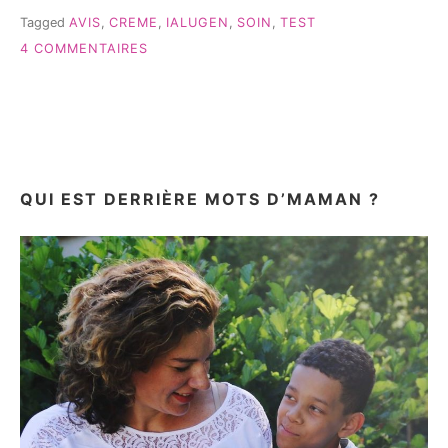
AVIS} »
Tagged
AVIS
,
CREME
,
IALUGEN
,
SOIN
,
TEST
SUR
4 COMMENTAIRES
IALUGEN
CONNAIS-
TU?
{TEST
&
AVIS}
QUI EST DERRIÈRE MOTS D’MAMAN ?