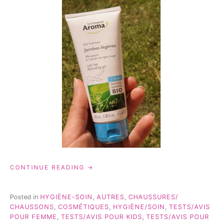
« MES
CONTINUE READING
INDISPENSABLES
POUR
CET
Posted in
HYGIÈNE-SOIN
,
AUTRES
,
CHAUSSURES/
ÉTÉ! »
CHAUSSONS
,
COSMÉTIQUES
,
HYGIÈNE/SOIN
,
TESTS/AVIS
POUR FEMME
,
TESTS/AVIS POUR KIDS
,
TESTS/AVIS POUR