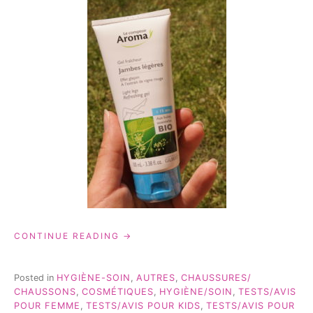
« MES
CONTINUE READING
INDISPENSABLES
POUR
CET
Posted in
HYGIÈNE-SOIN
,
AUTRES
,
CHAUSSURES/
ÉTÉ! »
CHAUSSONS
,
COSMÉTIQUES
,
HYGIÈNE/SOIN
,
TESTS/AVIS
POUR FEMME
,
TESTS/AVIS POUR KIDS
,
TESTS/AVIS POUR