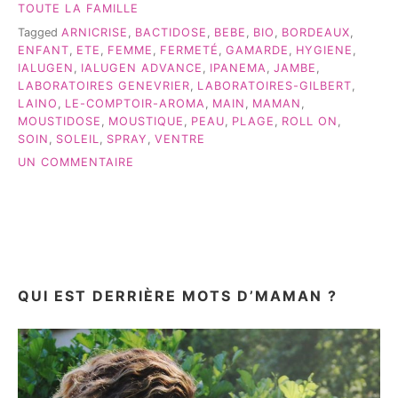
TOUTE LA FAMILLE
Tagged
ARNICRISE
,
BACTIDOSE
,
BEBE
,
BIO
,
BORDEAUX
,
ENFANT
,
ETE
,
FEMME
,
FERMETÉ
,
GAMARDE
,
HYGIENE
,
IALUGEN
,
IALUGEN ADVANCE
,
IPANEMA
,
JAMBE
,
LABORATOIRES GENEVRIER
,
LABORATOIRES-GILBERT
,
LAINO
,
LE-COMPTOIR-AROMA
,
MAIN
,
MAMAN
,
MOUSTIDOSE
,
MOUSTIQUE
,
PEAU
,
PLAGE
,
ROLL ON
,
SOIN
,
SOLEIL
,
SPRAY
,
VENTRE
SUR
UN COMMENTAIRE
MES
INDISPENSABLES
POUR
CET
ÉTÉ!
QUI EST DERRIÈRE MOTS D’MAMAN ?