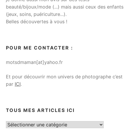
beauté/bijoux/mode (...) mais aussi ceux des enfants
(jeux, soins, puériculture...).
Belles découvertes à vous !
POUR ME CONTACTER :
motsdmaman[at]yahoo.fr
Et pour découvrir mon univers de photographe c’est
par
ICI
.
TOUS MES ARTICLES ICI
Tous
mes