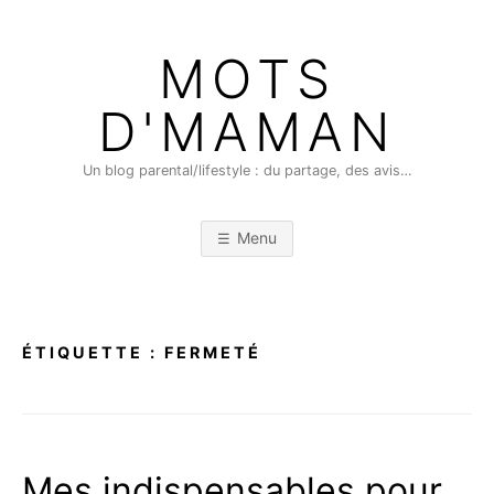
Skip
to
MOTS
content
D'MAMAN
Un blog parental/lifestyle : du partage, des avis…
Menu
ÉTIQUETTE :
FERMETÉ
Mes indispensables pour