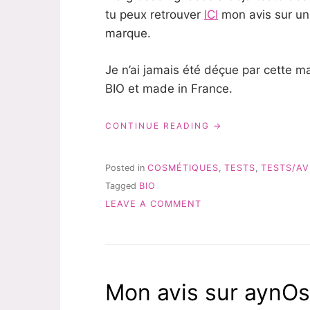
tu peux retrouver
ICI
mon avis sur un 
marque.
Je n’ai jamais été déçue par cette m
BIO et made in France.
« MON
CONTINUE READING
AVIS
SUR
LE
Posted in
COSMÉTIQUES
,
TESTS
,
TESTS/AV
MASQUE
Tagged
BIO
CHEVEUX
ON
RODOLPHE
LEAVE A COMMENT
AND
MON
CO »
AVIS
SUR
LE
MASQUE
Mon avis sur aynO
CHEVEUX
RODOLPHE