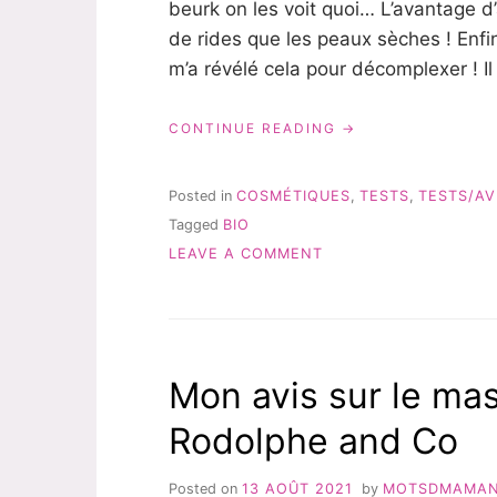
beurk on les voit quoi… L’avantage d’
de rides que les peaux sèches ! Enf
m’a révélé cela pour décomplexer ! I
« MON
CONTINUE READING
AVIS
SUR
MAGNIFICA
Posted in
COSMÉTIQUES
,
TESTS
,
TESTS/AV
DE
Tagged
BIO
SANOFLORE »
ON
LEAVE A COMMENT
MON
AVIS
SUR
MAGNIFICA
DE
Mon avis sur le m
SANOFLORE
Rodolphe and Co
Posted on
13 AOÛT 2021
by
MOTSDMAMA