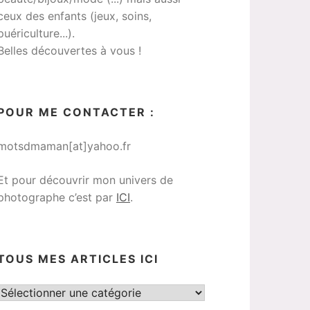
ceux des enfants (jeux, soins,
puériculture...).
Belles découvertes à vous !
POUR ME CONTACTER :
motsdmaman[at]yahoo.fr
Et pour découvrir mon univers de
photographe c’est par
ICI
.
TOUS MES ARTICLES ICI
Tous
mes