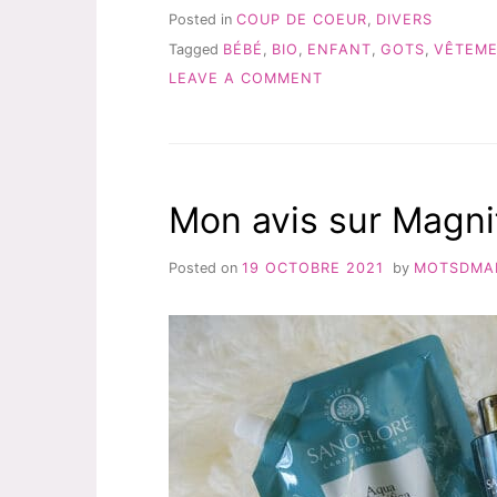
CHEZ
Posted in
COUP DE COEUR
,
DIVERS
ÉLÉPHANT
Tagged
BÉBÉ
,
BIO
,
ENFANT
,
GOTS
,
VÊTEM
ET
ON
SOURIS
LEAVE A COMMENT
! »
DES
VÊTEMENTS
BIO
CHEZ
ÉLÉPHANT
Mon avis sur Magn
ET
SOURIS
!
Posted on
19 OCTOBRE 2021
by
MOTSDMA