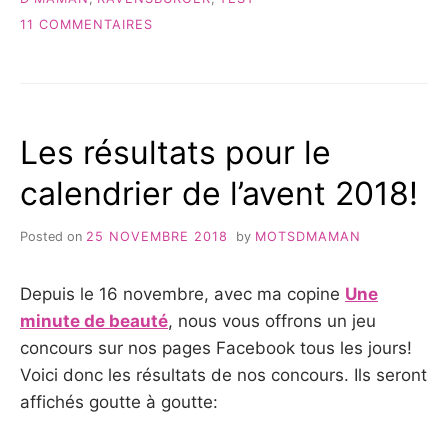
–
TEST
SUR
11 COMMENTAIRES
&
TIPTOI
AVIS »
ET
VOYAGE
EN
FRANCE
Les résultats pour le
RAVENSBURGER
–
calendrier de l’avent 2018!
TEST
&
AVIS
Posted on
25 NOVEMBRE 2018
by
MOTSDMAMAN
Depuis le 16 novembre, avec ma copine
Une
minute de beauté
, nous vous offrons un jeu
concours sur nos pages Facebook tous les jours!
Voici donc les résultats de nos concours. Ils seront
affichés goutte à goutte: