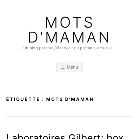
Skip
to
MOTS
content
D'MAMAN
Un blog parental/lifestyle : du partage, des avis…
Menu
ÉTIQUETTE :
MOTS D’MAMAN
Laboratoires Gilbert: box