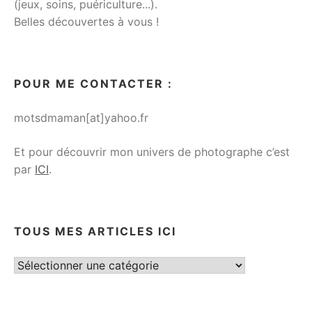
(jeux, soins, puériculture...).
Belles découvertes à vous !
POUR ME CONTACTER :
motsdmaman[at]yahoo.fr
Et pour découvrir mon univers de photographe c’est
par
ICI
.
TOUS MES ARTICLES ICI
Tous
mes
articles