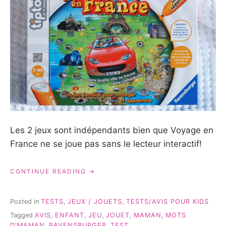
Les 2 jeux sont indépendants bien que Voyage en
France ne se joue pas sans le lecteur interactif!
« TIPTOI
CONTINUE READING
ET
VOYAGE
EN
Posted in
TESTS
,
JEUX / JOUETS
,
TESTS/AVIS POUR KIDS
FRANCE
Tagged
AVIS
,
ENFANT
,
JEU
,
JOUET
,
MAMAN
,
MOTS
RAVENSBURGER
D'MAMAN
,
RAVENSBURGER
,
TEST