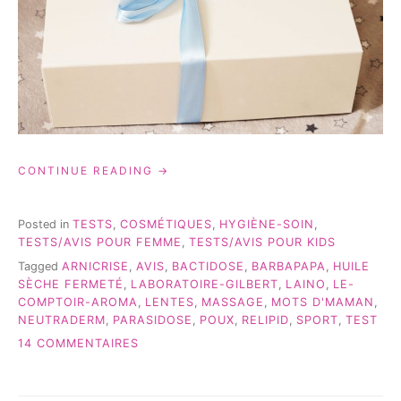
« LABORATOIRES
CONTINUE READING
GILBERT:
BOX
SURPRISE
Posted in
TESTS
,
COSMÉTIQUES
,
HYGIÈNE-SOIN
,
#2 »
TESTS/AVIS POUR FEMME
,
TESTS/AVIS POUR KIDS
Tagged
ARNICRISE
,
AVIS
,
BACTIDOSE
,
BARBAPAPA
,
HUILE
SÈCHE FERMETÉ
,
LABORATOIRE-GILBERT
,
LAINO
,
LE-
COMPTOIR-AROMA
,
LENTES
,
MASSAGE
,
MOTS D'MAMAN
,
NEUTRADERM
,
PARASIDOSE
,
POUX
,
RELIPID
,
SPORT
,
TEST
SUR
14 COMMENTAIRES
LABORATOIRES
GILBERT:
BOX