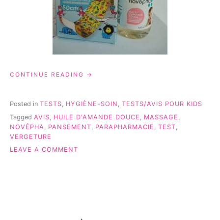
« NOVÉPHA:
CONTINUE READING
MON
AVIS
SUR
Posted in
TESTS
,
HYGIÈNE-SOIN
,
TESTS/AVIS POUR KIDS
2
Tagged
AVIS
,
HUILE D'AMANDE DOUCE
,
MASSAGE
,
PRODUITS
NOVÉPHA
,
PANSEMENT
,
PARAPHARMACIE
,
TEST
,
DE
VERGETURE
LA
MARQUE »
ON
LEAVE A COMMENT
NOVÉPHA:
MON
AVIS
SUR
2
PRODUITS
DE