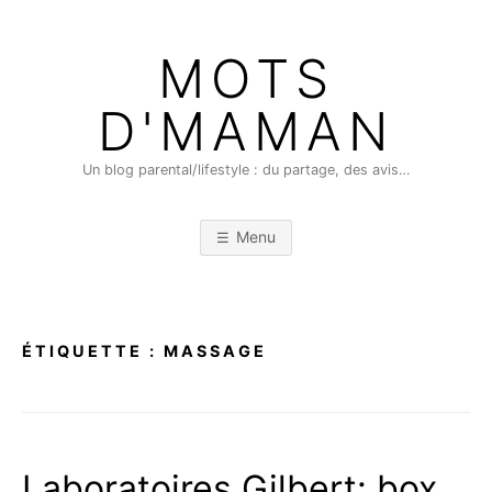
Skip
to
MOTS
content
D'MAMAN
Un blog parental/lifestyle : du partage, des avis…
Menu
ÉTIQUETTE :
MASSAGE
Laboratoires Gilbert: box