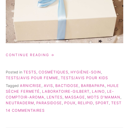
« LABORATOIRES
CONTINUE READING
GILBERT:
BOX
SURPRISE
Posted in
TESTS
,
COSMÉTIQUES
,
HYGIÈNE-SOIN
,
#2 »
TESTS/AVIS POUR FEMME
,
TESTS/AVIS POUR KIDS
Tagged
ARNICRISE
,
AVIS
,
BACTIDOSE
,
BARBAPAPA
,
HUILE
SÈCHE FERMETÉ
,
LABORATOIRE-GILBERT
,
LAINO
,
LE-
COMPTOIR-AROMA
,
LENTES
,
MASSAGE
,
MOTS D'MAMAN
,
NEUTRADERM
,
PARASIDOSE
,
POUX
,
RELIPID
,
SPORT
,
TEST
SUR
14 COMMENTAIRES
LABORATOIRES
GILBERT:
BOX