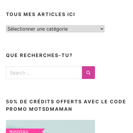
TOUS MES ARTICLES ICI
Tous
mes
articles
ici
QUE RECHERCHES-TU?
Search
for:
Search
50% DE CRÉDITS OFFERTS AVEC LE CODE
PROMO MOTSDMAMAN