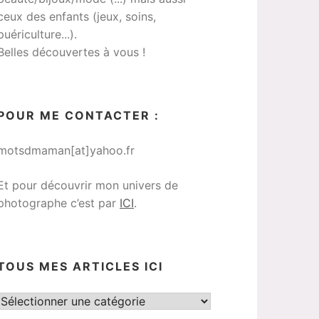
ceux des enfants (jeux, soins,
puériculture...).
Belles découvertes à vous !
POUR ME CONTACTER :
motsdmaman[at]yahoo.fr
Et pour découvrir mon univers de
photographe c’est par
ICI
.
TOUS MES ARTICLES ICI
Tous
mes