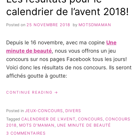
calendrier de l’avent 2018!
Posted on
25 NOVEMBRE 2018
by
MOTSDMAMAN
Depuis le 16 novembre, avec ma copine
Une
minute de beauté
, nous vous offrons un jeu
concours sur nos pages Facebook tous les jours!
Voici donc les résultats de nos concours. Ils seront
affichés goutte à goutte:
« LES
CONTINUE READING
RÉSULTATS
POUR
LE
Posted in
JEUX-CONCOURS
,
DIVERS
CALENDRIER
Tagged
CALENDRIER DE L'AVENT
,
CONCOURS
,
CONCOURS
DE
2018
,
MOTS D'MAMAN
,
UNE MINUTE DE BEAUTÉ
L’AVENT
2018! »
SUR
3 COMMENTAIRES