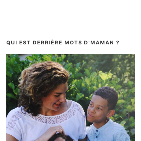
LES
RÉSULTATS
POUR
LE
CALENDRIER
DE
L’AVENT
QUI EST DERRIÈRE MOTS D’MAMAN ?
2018!