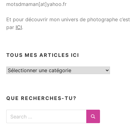
motsdmaman[at]yahoo.fr
Et pour découvrir mon univers de photographe c’est
par
ICI
.
TOUS MES ARTICLES ICI
Tous
mes
articles
ici
QUE RECHERCHES-TU?
Search
for:
Search