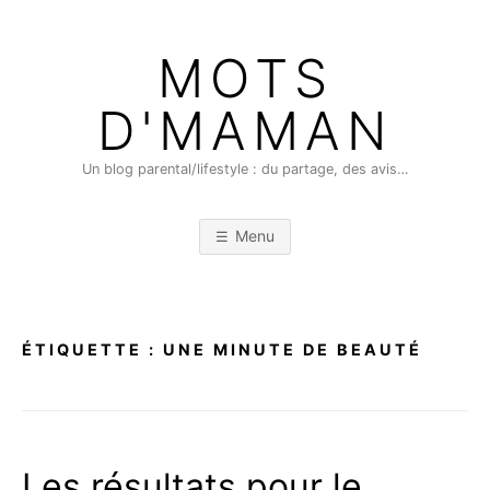
Skip
to
MOTS
content
D'MAMAN
Un blog parental/lifestyle : du partage, des avis…
Menu
ÉTIQUETTE :
UNE MINUTE DE BEAUTÉ
Les résultats pour le