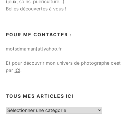
(jeux, soins, puériculture...).
Belles découvertes à vous !
POUR ME CONTACTER :
motsdmaman[at]yahoo.fr
Et pour découvrir mon univers de photographe c’est
par
ICI
.
TOUS MES ARTICLES ICI
Tous
mes
articles