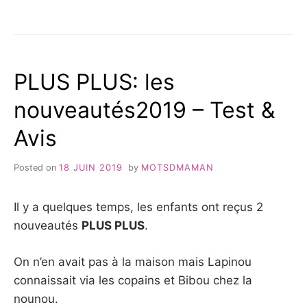
&
LA
AVIS »
TROTTINETTE
SKIDS
CONTROL
DE
PLUS PLUS: les
STAMP
–
nouveautés2019 – Test &
TEST
&
Avis
AVIS
Posted on
18 JUIN 2019
by
MOTSDMAMAN
Il y a quelques temps, les enfants ont reçus 2
nouveautés
PLUS PLUS
.
On n’en avait pas à la maison mais Lapinou
connaissait via les copains et Bibou chez la
nounou.