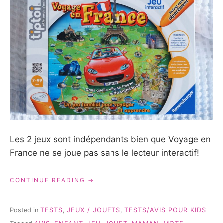
Les 2 jeux sont indépendants bien que Voyage en
France ne se joue pas sans le lecteur interactif!
« TIPTOI
CONTINUE READING
ET
VOYAGE
EN
Posted in
TESTS
,
JEUX / JOUETS
,
TESTS/AVIS POUR KIDS
FRANCE