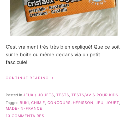
C’est vraiment très très bien expliqué! Que ce soit
sur le boite ou même dedans via un petit
fascicule!
« L’HÉRISSON
CONTINUE READING
CRISTAUX
DE
BUKI:
Posted in
JEUX / JOUETS
,
TESTS
,
TESTS/AVIS POUR KIDS
POUR
Tagged
BUKI
,
CHIMIE
,
CONCOURS
,
HÉRISSON
,
JEU
,
JOUET
,
FAIRE
MADE-IN-FRANCE
UN
PEU
SUR
10 COMMENTAIRES
DE
L’HÉRISSON
CHIMIE »
CRISTAUX