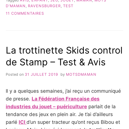
Tagged
AVIS
,
ENFANT
,
JEU
,
JOUET
,
MAMAN
,
MOTS
RAVENSBURGER
D'MAMAN
,
RAVENSBURGER
,
TEST
–
TEST
SUR
11 COMMENTAIRES
&
TIPTOI
AVIS »
ET
VOYAGE
EN
FRANCE
La trottinette Skids control
RAVENSBURGER
–
de Stamp – Test & Avis
TEST
&
AVIS
Posted on
31 JUILLET 2019
by
MOTSDMAMAN
Il y a quelques semaines, j’ai reçu un communiqué
de presse.
La Fédération Française des
industries du jouet – puériculture
parlait de la
tendance des jeux en plein air. Je t’ai d’ailleurs
parlé
ICI
d’un super tracteur qu’ont reçus Bibou et