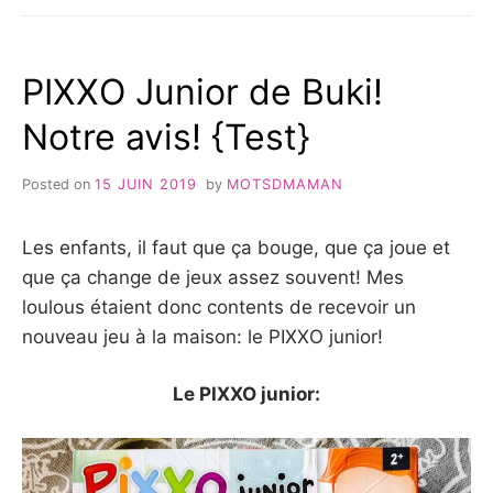
LES
NOUVEAUTÉS2019
–
PIXXO Junior de Buki!
TEST
&
Notre avis! {Test}
AVIS
Posted on
15 JUIN 2019
by
MOTSDMAMAN
Les enfants, il faut que ça bouge, que ça joue et
que ça change de jeux assez souvent! Mes
loulous étaient donc contents de recevoir un
nouveau jeu à la maison: le PIXXO junior!
Le PIXXO junior: