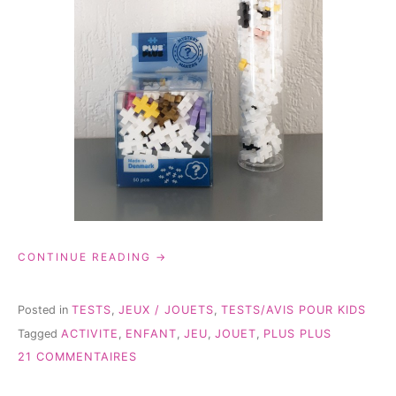
« PLUS
CONTINUE READING
PLUS:
LES
NOUVEAUTÉS2019
Posted in
TESTS
,
JEUX / JOUETS
,
TESTS/AVIS POUR KIDS
–
Tagged
ACTIVITE
,
ENFANT
,
JEU
,
JOUET
,
PLUS PLUS
TEST
SUR
&
21 COMMENTAIRES
AVIS »
PLUS
PLUS: