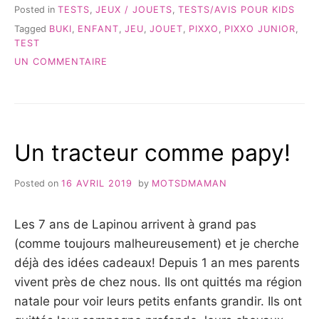
BUKI!
Posted in
TESTS
,
JEUX / JOUETS
,
TESTS/AVIS POUR KIDS
NOTRE
Tagged
BUKI
,
ENFANT
,
JEU
,
JOUET
,
PIXXO
,
PIXXO JUNIOR
,
AVIS!
TEST
{TEST} »
SUR
UN COMMENTAIRE
PIXXO
JUNIOR
DE
BUKI!
NOTRE
Un tracteur comme papy!
AVIS!
{TEST}
Posted on
16 AVRIL 2019
by
MOTSDMAMAN
Les 7 ans de Lapinou arrivent à grand pas
(comme toujours malheureusement) et je cherche
déjà des idées cadeaux! Depuis 1 an mes parents
vivent près de chez nous. Ils ont quittés ma région
natale pour voir leurs petits enfants grandir. Ils ont