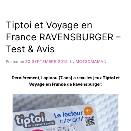
DE
BUKI:
POUR
Tiptoi et Voyage en
FAIRE
UN
France RAVENSBURGER –
PEU
DE
Test & Avis
CHIMIE
Posted on
20 SEPTEMBRE 2019
by
MOTSDMAMAN
Dernièrement, Lapinou (7 ans) a reçu les jeux
Tiptoi
et
Voyage en France
de Ravensburger: