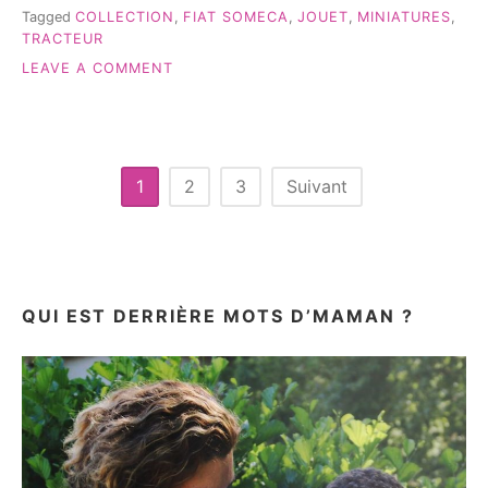
Tagged
COLLECTION
,
FIAT SOMECA
,
JOUET
,
MINIATURES
,
TRACTEUR
ON
LEAVE A COMMENT
UN
TRACTEUR
COMME
PAPY!
Pagination
1
2
3
Suivant
des
publications
QUI EST DERRIÈRE MOTS D’MAMAN ?