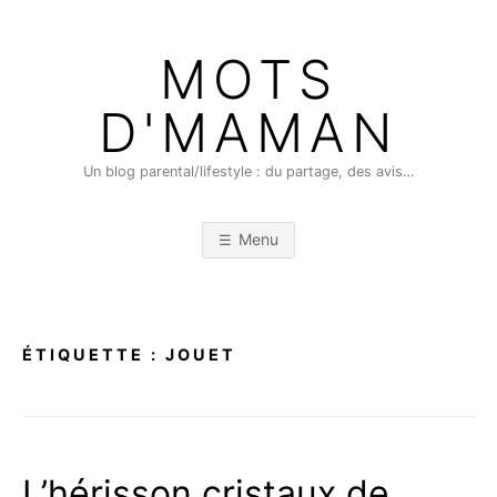
Skip
to
MOTS
content
D'MAMAN
Un blog parental/lifestyle : du partage, des avis…
Menu
ÉTIQUETTE :
JOUET
L’hérisson cristaux de