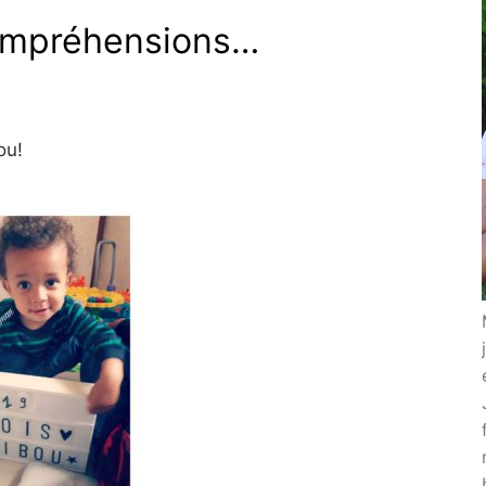
compréhensions…
ou!