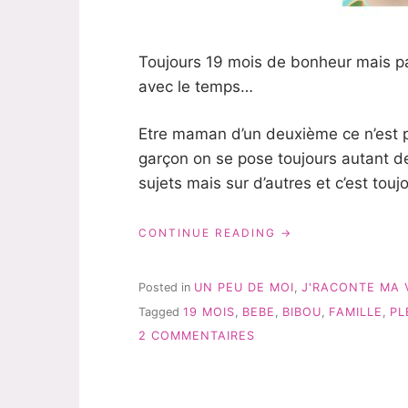
Toujours 19 mois de bonheur mais p
avec le temps…
Etre maman d’un deuxième ce n’est p
garçon on se pose toujours autant d
sujets mais sur d’autres et c’est toujo
« 19
CONTINUE READING
MOIS
ET
DES
Posted in
UN PEU DE MOI
,
J'RACONTE MA 
INCOMPRÉHENSION
Tagged
19 MOIS
,
BEBE
,
BIBOU
,
FAMILLE
,
PL
SUR
2 COMMENTAIRES
19
MOIS
ET
DES