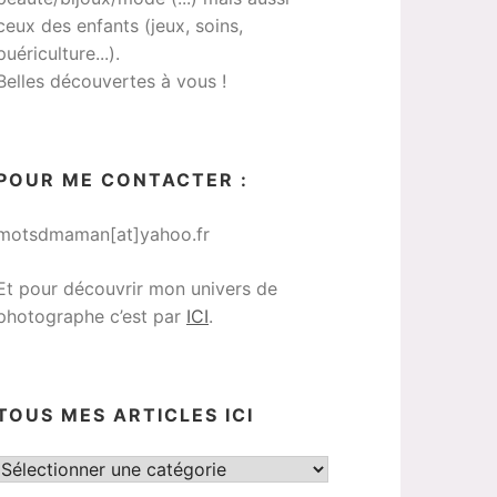
ceux des enfants (jeux, soins,
puériculture...).
Belles découvertes à vous !
POUR ME CONTACTER :
motsdmaman[at]yahoo.fr
Et pour découvrir mon univers de
photographe c’est par
ICI
.
TOUS MES ARTICLES ICI
Tous
mes