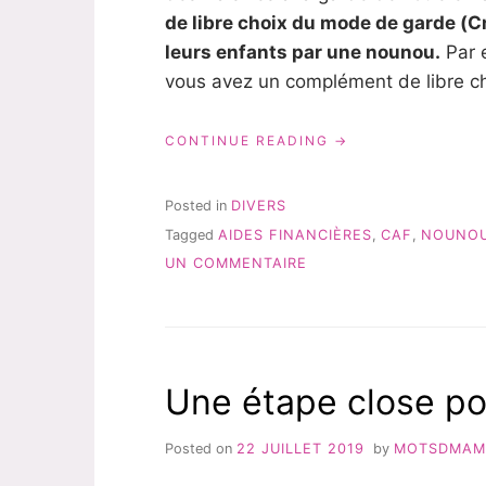
de libre choix du mode de garde (C
leurs enfants par une nounou.
Par e
vous avez un complément de libre c
« GARDÉ
CONTINUE READING
PAR
LA
NOUNOU
Posted in
DIVERS
:
Tagged
AIDES FINANCIÈRES
,
CAF
,
NOUNO
QUELLES
SUR
AIDES
UN COMMENTAIRE
POUR
GARDÉ
LES
PAR
PARENTS
LA
? »
NOUNOU
:
Une étape close po
QUELLES
AIDES
POUR
Posted on
22 JUILLET 2019
by
MOTSDMAM
LES
PARENTS