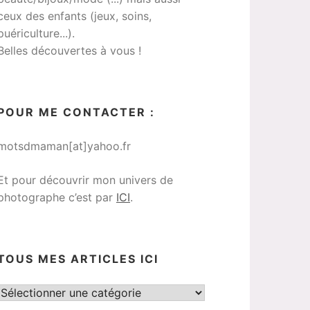
ceux des enfants (jeux, soins,
puériculture...).
Belles découvertes à vous !
POUR ME CONTACTER :
motsdmaman[at]yahoo.fr
Et pour découvrir mon univers de
photographe c’est par
ICI
.
TOUS MES ARTICLES ICI
Tous
mes