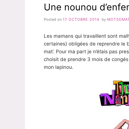
Une nounou d’enfe
NOUS
SÉPARER
Posted on
17 OCTOBRE 2014
by
MOTSDMA
Les mamans qui travaillent sont ma
certaines) obligées de reprendre le b
mat’. Pour ma part je n’étais pas pre
choisit de prendre 3 mois de congés 
mon lapinou.