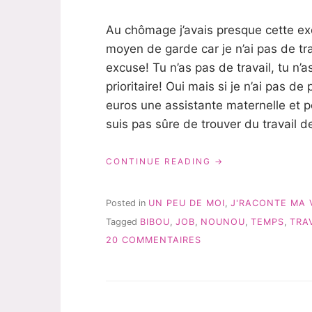
Au chômage j’avais presque cette exc
moyen de garde car je n’ai pas de tra
excuse! Tu n’as pas de travail, tu n’
prioritaire! Oui mais si je n’ai pas d
euros une assistante maternelle et 
suis pas sûre de trouver du travail d
« VOICI
CONTINUE READING
VENU
LE
TEMPS
Posted in
UN PEU DE MOI
,
J'RACONTE MA 
DE
Tagged
BIBOU
,
JOB
,
NOUNOU
,
TEMPS
,
TRA
NOUS
SUR
SÉPARER »
20 COMMENTAIRES
VOICI
VENU
LE
TEMPS
DE