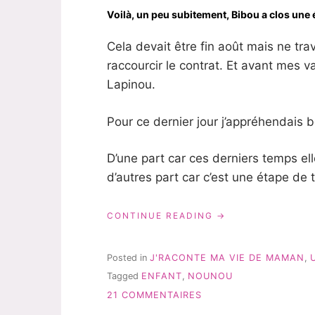
?
Voilà, un peu subitement, Bibou a clos une
Cela devait être fin août mais ne tra
raccourcir le contrat. Et avant mes
Lapinou.
Pour ce dernier jour j’appréhendais 
D’une part car ces derniers temps el
d’autres part car c’est une étape de
« UNE
CONTINUE READING
ÉTAPE
CLOSE
POUR
Posted in
J'RACONTE MA VIE DE MAMAN
,
BIBOU »
Tagged
ENFANT
,
NOUNOU
SUR
21 COMMENTAIRES
UNE