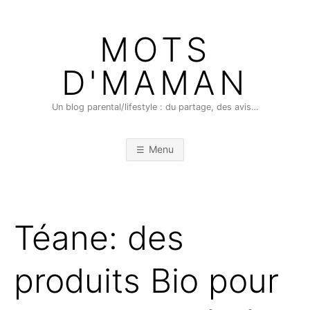
Skip
to
MOTS
content
D'MAMAN
Un blog parental/lifestyle : du partage, des avis…
Menu
Téane: des
produits Bio pour