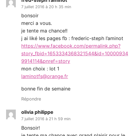
7 juillet 2016 à 20 h 35 min
bonsoir
merci a vous.
je tente ma chance!!
j ai liké les pages fb : frederic-steph l’aminot
https://www.facebook.com/permalink.php?
story_fbid=1653334368321544&id=10000934
9914114&pnref=story
mon choix : lot 1
laminotfs@orange.fr
bonne fin de semaine
Répondre
olivia philippe
7 juillet 2016 à 21 h 59 min
Bonsoir!
je tente ma chance avec grand plaisir pour le