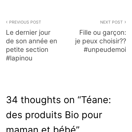
Navigation
PREVIOUS POST
NEXT POST
de
Le dernier jour
Fille ou garçon:
l’article
de son année en
je peux choisir??
petite section
#unpeudemoi
#lapinou
34 thoughts on “
Téane:
des produits Bio pour
maman et bébé
”