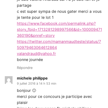
partage
c est super sympa de nous gater merci a vous
je tente pour le lot 1
https://www.facebook.com/permalink.php?
story_fbid=1713281298997566&id=100009471
360190&pnref=story
https://twitter.com/mamanmaudteste/status/7
50979463064612864
valandraud@yahoo.fr
bonne journée
Répondre
michele philippe
9 juillet 2016 à 14 h 53 min
bonjour 🙂
merci pour ce concours je participe avec
plaisir