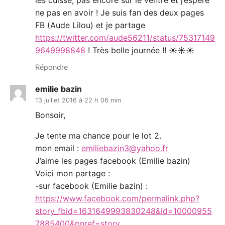
les cuisse, pas encore sur le ventre et j’espère
ne pas en avoir ! Je suis fan des deux pages
FB (Aude Lilou) et je partage
https://twitter.com/aude56211/status/75317149
9649998848
! Très belle journée !! ☀☀☀
Répondre
emilie bazin
13 juillet 2016 à 22 h 06 min
Bonsoir,
Je tente ma chance pour le lot 2.
mon email :
emiliebazin3@yahoo.fr
J’aime les pages facebook (Emilie bazin)
Voici mon partage :
-sur facebook (Emilie bazin) :
https://www.facebook.com/permalink.php?
story_fbid=1631649993830248&id=10000955
7885400&pnref=story