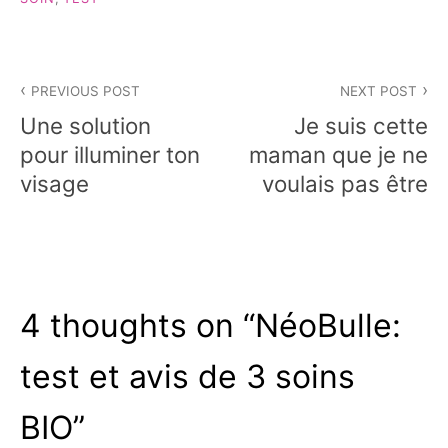
Navigation
PREVIOUS POST
NEXT POST
de
Une solution
Je suis cette
l’article
pour illuminer ton
maman que je ne
visage
voulais pas être
4 thoughts on “
NéoBulle:
test et avis de 3 soins
BIO
”