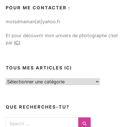
POUR ME CONTACTER :
motsdmaman[at]yahoo.fr
Et pour découvrir mon univers de photographe c’est
par
ICI
.
TOUS MES ARTICLES ICI
Tous
mes
articles
ici
QUE RECHERCHES-TU?
Search