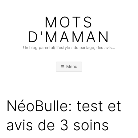
Skip
to
MOTS
content
D'MAMAN
Un blog parental/lifestyle : du partage, des avis…
Menu
NéoBulle: test et
avis de 3 soins