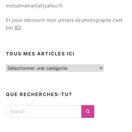
motsdmaman[at]yahoo.fr
Et pour découvrir mon univers de photographe c’est
par
ICI
.
TOUS MES ARTICLES ICI
Tous
mes
articles
ici
QUE RECHERCHES-TU?
Search
for:
Search