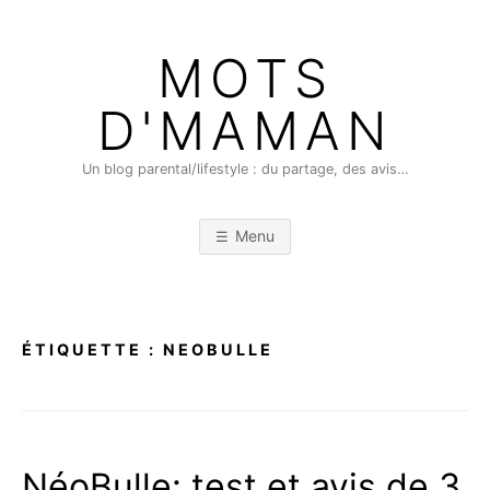
Skip
to
MOTS
content
D'MAMAN
Un blog parental/lifestyle : du partage, des avis…
Menu
ÉTIQUETTE :
NEOBULLE
NéoBulle: test et avis de 3