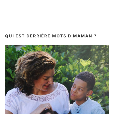
NÉOBULLE:
TEST
ET
AVIS
DE
3
SOINS
QUI EST DERRIÈRE MOTS D’MAMAN ?
BIO