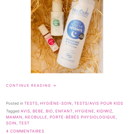
« NÉOBULLE:
CONTINUE READING
TEST
ET
AVIS
Posted in
TESTS
,
HYGIÈNE-SOIN
,
TESTS/AVIS POUR KIDS
DE
Tagged
AVIS
,
BEBE
,
BIO
,
ENFANT
,
HYGIENE
,
KIDIWIZ
,
3
MAMAN
,
NEOBULLE
,
PORTE-BÉBÉS PHYSIOLOGIQUE
,
SOINS
SOIN
,
TEST
BIO »
SUR
4 COMMENTAIRES