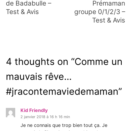
l’article
de Badabulle –
Prémaman
Test & Avis
groupe 0/1/2/3 –
Test & Avis
4 thoughts on “
Comme un
mauvais rêve…
#jracontemaviedemaman
”
Kid Friendly
2 janvier 2018 à 16 h 16 min
Je ne connais que trop bien tout ça. Je