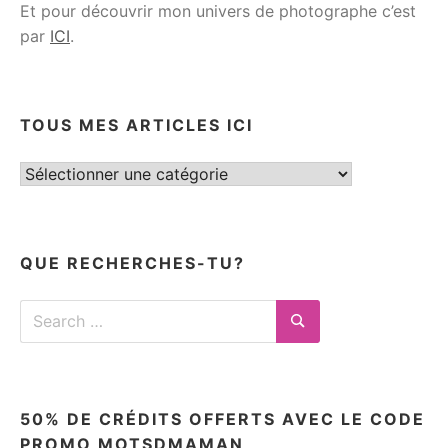
Et pour découvrir mon univers de photographe c’est
par
ICI
.
TOUS MES ARTICLES ICI
Tous
mes
articles
ici
QUE RECHERCHES-TU?
Search
for:
Search
50% DE CRÉDITS OFFERTS AVEC LE CODE
PROMO MOTSDMAMAN