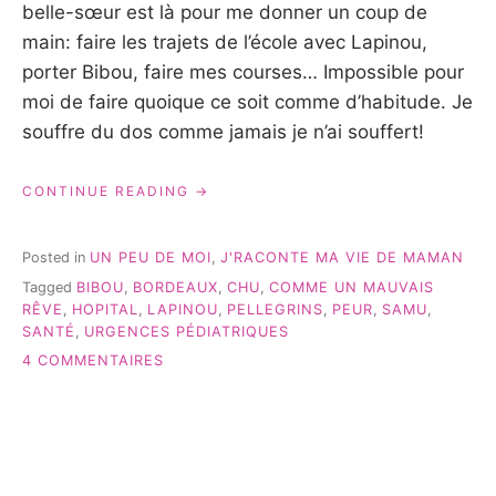
belle-sœur est là pour me donner un coup de
main: faire les trajets de l’école avec Lapinou,
porter Bibou, faire mes courses… Impossible pour
moi de faire quoique ce soit comme d’habitude. Je
souffre du dos comme jamais je n’ai souffert!
« COMME
CONTINUE READING
UN
MAUVAIS
RÊVE…
Posted in
UN PEU DE MOI
,
J'RACONTE MA VIE DE MAMAN
#JRACONTEMAVIEDEMAMAN »
Tagged
BIBOU
,
BORDEAUX
,
CHU
,
COMME UN MAUVAIS
RÊVE
,
HOPITAL
,
LAPINOU
,
PELLEGRINS
,
PEUR
,
SAMU
,
SANTÉ
,
URGENCES PÉDIATRIQUES
SUR
4 COMMENTAIRES
COMME
UN
MAUVAIS
RÊVE…
#JRACONTEMAVIEDEMAMAN