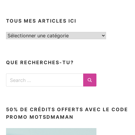
TOUS MES ARTICLES ICI
Tous
mes
articles
ici
QUE RECHERCHES-TU?
Search
for:
Search
50% DE CRÉDITS OFFERTS AVEC LE CODE
PROMO MOTSDMAMAN