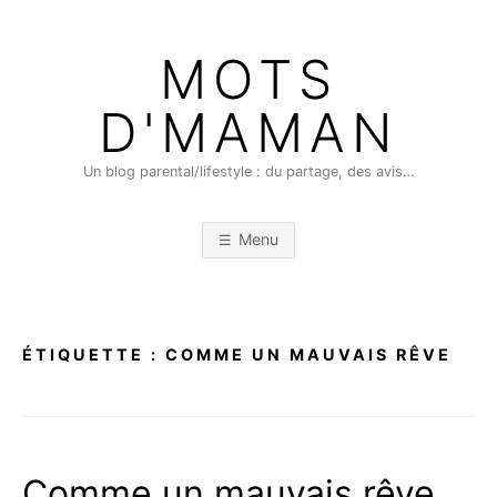
Skip
to
MOTS
content
D'MAMAN
Un blog parental/lifestyle : du partage, des avis…
Menu
ÉTIQUETTE :
COMME UN MAUVAIS RÊVE
Comme un mauvais rêve…