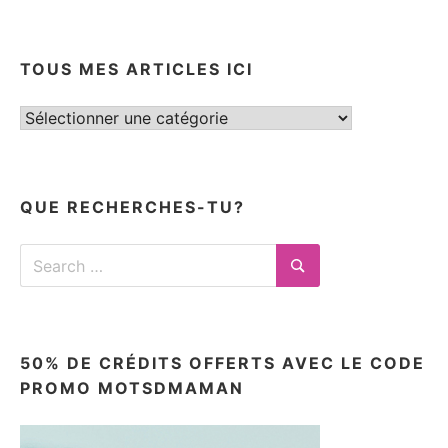
TOUS MES ARTICLES ICI
Tous
mes
articles
ici
QUE RECHERCHES-TU?
Search
for:
Search
50% DE CRÉDITS OFFERTS AVEC LE CODE
PROMO MOTSDMAMAN