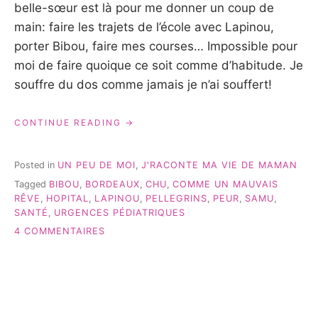
belle-sœur est là pour me donner un coup de
main: faire les trajets de l’école avec Lapinou,
porter Bibou, faire mes courses… Impossible pour
moi de faire quoique ce soit comme d’habitude. Je
souffre du dos comme jamais je n’ai souffert!
« COMME
CONTINUE READING
UN
MAUVAIS
RÊVE…
Posted in
UN PEU DE MOI
,
J'RACONTE MA VIE DE MAMAN
#JRACONTEMAVIEDEMAMAN »
Tagged
BIBOU
,
BORDEAUX
,
CHU
,
COMME UN MAUVAIS
RÊVE
,
HOPITAL
,
LAPINOU
,
PELLEGRINS
,
PEUR
,
SAMU
,
SANTÉ
,
URGENCES PÉDIATRIQUES
SUR
4 COMMENTAIRES
COMME
UN
MAUVAIS
RÊVE…
#JRACONTEMAVIEDEMAMAN