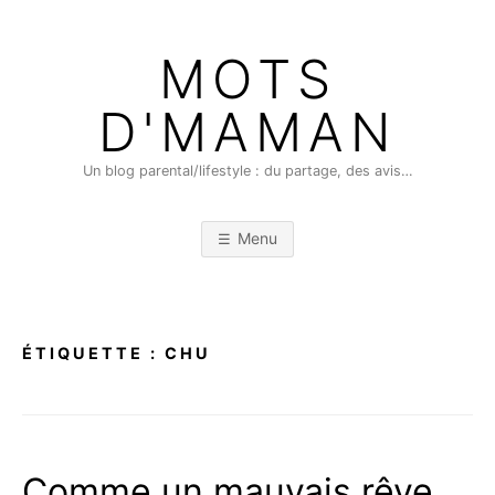
Skip
to
MOTS
content
D'MAMAN
Un blog parental/lifestyle : du partage, des avis…
Menu
ÉTIQUETTE :
CHU
Comme un mauvais rêve…