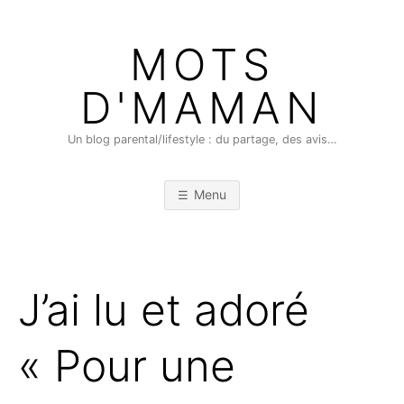
Skip
to
MOTS
content
D'MAMAN
Un blog parental/lifestyle : du partage, des avis…
Menu
J’ai lu et adoré
« Pour une