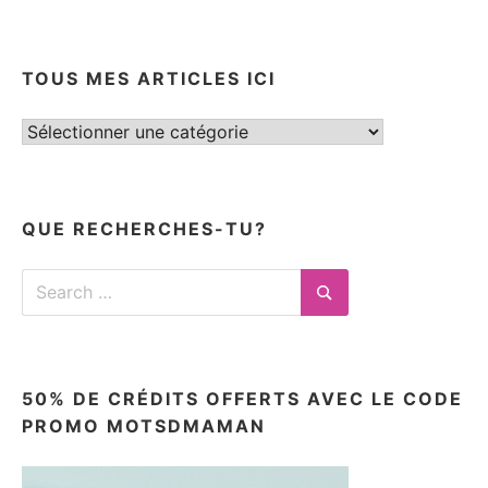
TOUS MES ARTICLES ICI
Tous
mes
articles
ici
QUE RECHERCHES-TU?
Search
for:
Search
50% DE CRÉDITS OFFERTS AVEC LE CODE
PROMO MOTSDMAMAN