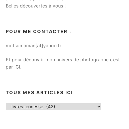
Belles découvertes à vous !
POUR ME CONTACTER :
motsdmaman[at]yahoo.fr
Et pour découvrir mon univers de photographe c’est
par
ICI
.
TOUS MES ARTICLES ICI
Tous
mes
articles
ici