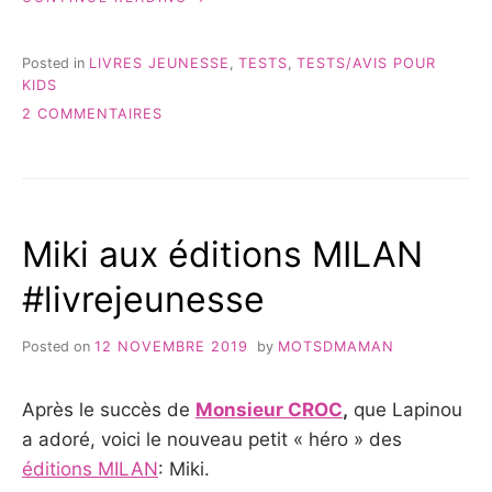
LELEFAN
À
LA
Posted in
LIVRES JEUNESSE
,
TESTS
,
TESTS/AVIS POUR
NEIGE
KIDS
{LIVRE
SUR
2 COMMENTAIRES
JEUNESSE} »
ROLAND
LELEFAN
À
LA
NEIGE
Miki aux éditions MILAN
{LIVRE
JEUNESSE}
#livrejeunesse
Posted on
12 NOVEMBRE 2019
by
MOTSDMAMAN
Après le succès de
Monsieur CROC
,
que Lapinou
a adoré, voici le nouveau petit « héro » des
éditions MILAN
: Miki.