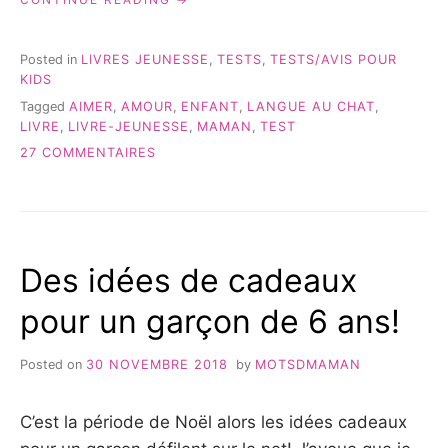
SOUVIENDRAS-
TU?
QUE
Posted in
LIVRES JEUNESSE
,
TESTS
,
TESTS/AVIS POUR
JE
KIDS
T’AIMERAI
Tagged
AIMER
,
AMOUR
,
ENFANT
,
LANGUE AU CHAT
,
TOUJOURS… »
LIVRE
,
LIVRE-JEUNESSE
,
MAMAN
,
TEST
SUR
27 COMMENTAIRES
TE
SOUVIENDRAS-
TU?
QUE
JE
Des idées de cadeaux
T’AIMERAI
TOUJOURS…
pour un garçon de 6 ans!
Posted on
30 NOVEMBRE 2018
by
MOTSDMAMAN
C’est la période de Noël alors les idées cadeaux