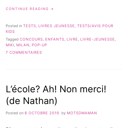
« MIKI
CONTINUE READING
AUX
ÉDITIONS
MILAN
Posted in
TESTS
,
LIVRES JEUNESSE
,
TESTS/AVIS POUR
#LIVREJEUNESSE »
KIDS
Tagged
CONCOURS
,
ENFANTS
,
LIVRE
,
LIVRE-JEUNESSE
,
MIKI
,
MILAN
,
POP-UP
SUR
7 COMMENTAIRES
MIKI
AUX
ÉDITIONS
MILAN
#LIVREJEUNESSE
L’école? Ah! Non merci!
(de Nathan)
Posted on
8 OCTOBRE 2019
by
MOTSDMAMAN