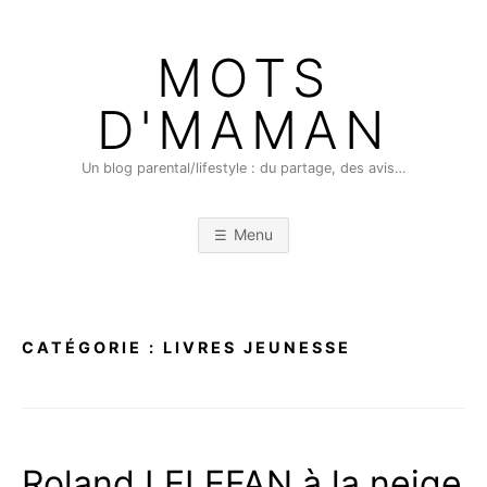
Skip
to
MOTS
content
D'MAMAN
Un blog parental/lifestyle : du partage, des avis…
Menu
CATÉGORIE :
LIVRES JEUNESSE
Roland LELEFAN à la neige