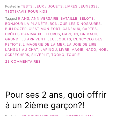
DE
CADEAUX
Posted in
TESTS
,
JEUX / JOUETS
,
LIVRES JEUNESSE
,
POUR
TESTS/AVIS POUR KIDS
UN
Tagged
6 ANS
,
ANNIVERSAIRE
,
BATAILLE
,
BELOTE
,
GARÇON
BONJOUR LA PLANÈTE
,
BONJOUR LES DINOSAURES
,
DE
BULLDOZER
,
C'EST MON FORT
,
CADEAUX
,
CARTES
,
6
DRÔLES D'ANIMAUX
,
FLEURUS
,
GARÇON
,
GRIMAUD
,
ANS! »
GRUND
,
ILS ARRIVENT
,
JEU
,
JOUETS
,
L'ENCYCLO DES
PETIOTS
,
L'IMAGERIE DE LA MER
,
LA JOIE DE LIRE
,
LANGUE AU CHAT
,
LAPINOU
,
LIVRE
,
MAGIE
,
NADO
,
NOEL
,
SCREECHERS
,
SILVERLIT
,
TOOKO
,
TOUPIE
SUR
23 COMMENTAIRES
DES
IDÉES
DE
CADEAUX
POUR
Pour ses 2 ans, quoi offrir
UN
GARÇON
à un 2ième garçon?!
DE
6
ANS!