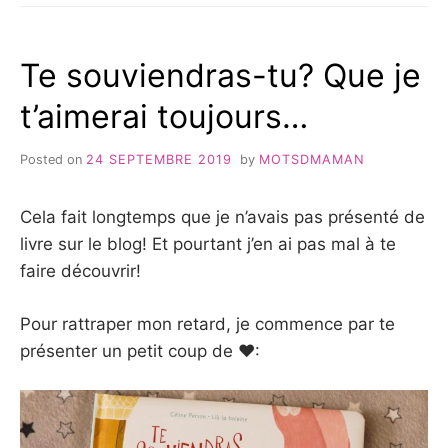
NON
MERCI!
(DE
Te souviendras-tu? Que je
NATHAN)
t’aimerai toujours…
Posted on
24 SEPTEMBRE 2019
by
MOTSDMAMAN
Cela fait longtemps que je n’avais pas présenté de
livre sur le blog! Et pourtant j’en ai pas mal à te
faire découvrir!
Pour rattraper mon retard, je commence par te
présenter un petit coup de ❤: