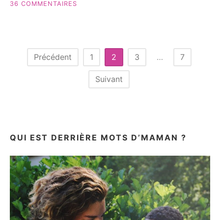
SUR
36 COMMENTAIRES
À
POUR
UN
SES
2IÈME
2
GARÇON?! »
ANS,
QUOI
Pagination
Précédent
1
2
3
…
7
OFFRIR
des
À
Suivant
UN
publications
2IÈME
GARÇON?!
QUI EST DERRIÈRE MOTS D’MAMAN ?