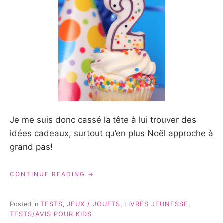
Je me suis donc cassé la tête à lui trouver des
idées cadeaux, surtout qu’en plus Noël approche à
grand pas!
« POUR
CONTINUE READING
SES
2
ANS,
Posted in
TESTS
,
JEUX / JOUETS
,
LIVRES JEUNESSE
,
QUOI
TESTS/AVIS POUR KIDS
OFFRIR