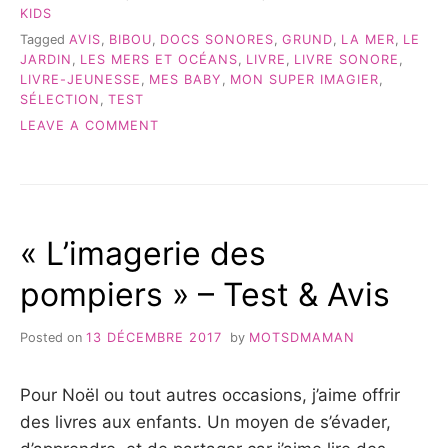
DE
KIDS
BIBOU »
Tagged
AVIS
,
BIBOU
,
DOCS SONORES
,
GRUND
,
LA MER
,
LE
JARDIN
,
LES MERS ET OCÉANS
,
LIVRE
,
LIVRE SONORE
,
LIVRE-JEUNESSE
,
MES BABY
,
MON SUPER IMAGIER
,
SÉLECTION
,
TEST
ON
LEAVE A COMMENT
LIVRES
SONORES:
LA
SÉLECTION
DE
« L’imagerie des
BIBOU
pompiers » – Test & Avis
Posted on
13 DÉCEMBRE 2017
by
MOTSDMAMAN
Pour Noël ou tout autres occasions, j’aime offrir
des livres aux enfants. Un moyen de s’évader,