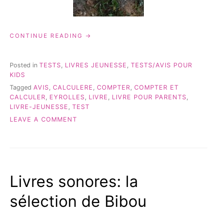
« « COMPTER
CONTINUE READING
ET
CALCULER »
DES
Posted in
TESTS
,
LIVRES JEUNESSE
,
TESTS/AVIS POUR
ÉDITIONS
KIDS
EYROLLES »
Tagged
AVIS
,
CALCULERE
,
COMPTER
,
COMPTER ET
CALCULER
,
EYROLLES
,
LIVRE
,
LIVRE POUR PARENTS
,
LIVRE-JEUNESSE
,
TEST
ON
LEAVE A COMMENT
« COMPTER
ET
CALCULER »
DES
ÉDITIONS
Livres sonores: la
EYROLLES
sélection de Bibou