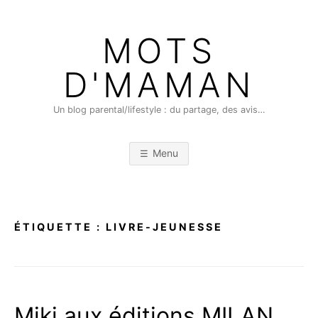
Skip
to
MOTS
content
D'MAMAN
Un blog parental/lifestyle : du partage, des avis…
Menu
ÉTIQUETTE :
LIVRE-JEUNESSE
Miki aux éditions MILAN