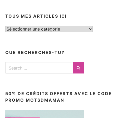
TOUS MES ARTICLES ICI
Tous
mes
articles
ici
QUE RECHERCHES-TU?
Search
for:
Search
50% DE CRÉDITS OFFERTS AVEC LE CODE
PROMO MOTSDMAMAN