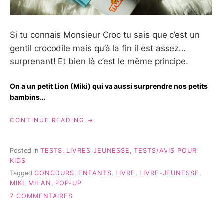
Si tu connais Monsieur Croc tu sais que c’est un
gentil crocodile mais qu’à la fin il est assez…
surprenant! Et bien là c’est le même principe.
On a un petit Lion (Miki) qui va aussi surprendre nos petits
bambins…
« MIKI
CONTINUE READING
AUX
ÉDITIONS
MILAN
Posted in
TESTS
,
LIVRES JEUNESSE
,
TESTS/AVIS POUR
#LIVREJEUNESSE »
KIDS
Tagged
CONCOURS
,
ENFANTS
,
LIVRE
,
LIVRE-JEUNESSE
,
MIKI
,
MILAN
,
POP-UP
SUR
7 COMMENTAIRES
MIKI
AUX