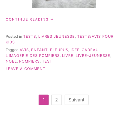
« « L’IMAGERIE
CONTINUE READING
DES
POMPIERS »
–
Posted in
TESTS
,
LIVRES JEUNESSE
,
TESTS/AVIS POUR
TEST
KIDS
&
Tagged
AVIS
,
ENFANT
,
FLEURUS
,
IDEE-CADEAU
,
AVIS »
L'IMAGERIE DES POMPIERS
,
LIVRE
,
LIVRE-JEUNESSE
,
NOEL
,
POMPIERS
,
TEST
ON
LEAVE A COMMENT
« L’IMAGERIE
DES
POMPIERS »
–
TEST
Pagination
1
2
Suivant
&
des
AVIS
publications