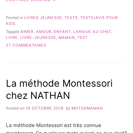
SOUVIENDRAS-
TU?
QUE
Posted in
LIVRES JEUNESSE
,
TESTS
,
TESTS/AVIS POUR
JE
KIDS
T’AIMERAI
Tagged
AIMER
,
AMOUR
,
ENFANT
,
LANGUE AU CHAT
,
TOUJOURS… »
LIVRE
,
LIVRE-JEUNESSE
,
MAMAN
,
TEST
SUR
27 COMMENTAIRES
TE
SOUVIENDRAS-
TU?
QUE
JE
La méthode Montessori
T’AIMERAI
TOUJOURS…
chez NATHAN
Posted on
19 OCTOBRE 2018
by
MOTSDMAMAN
La méthode Montessori est très connue