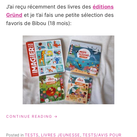
J’ai reçu récemment des livres des
éditions
Gründ
et je t’ai fais une petite sélection des
favoris de Bibou (18 mois):
« LIVRES
CONTINUE READING
SONORES:
LA
SÉLECTION
Posted in
TESTS
,
LIVRES JEUNESSE
,
TESTS/AVIS POUR