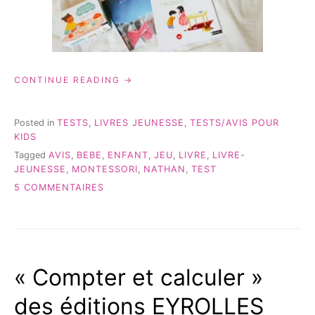
« LA
CONTINUE READING
MÉTHODE
MONTESSORI
CHEZ
Posted in
TESTS
,
LIVRES JEUNESSE
,
TESTS/AVIS POUR
NATHAN »
KIDS
Tagged
AVIS
,
BEBE
,
ENFANT
,
JEU
,
LIVRE
,
LIVRE-
JEUNESSE
,
MONTESSORI
,
NATHAN
,
TEST
SUR
5 COMMENTAIRES
LA
MÉTHODE
MONTESSORI
CHEZ
NATHAN
« Compter et calculer »
des éditions EYROLLES