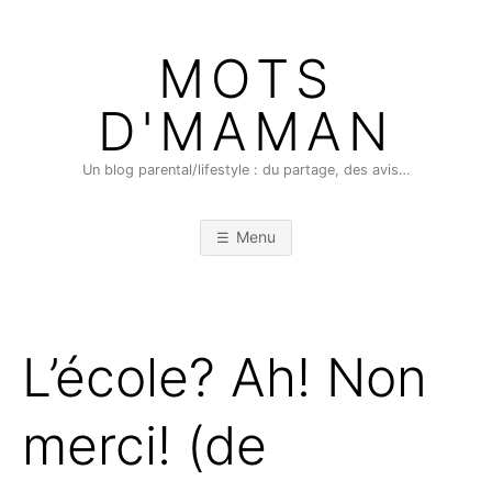
Skip
to
MOTS
content
D'MAMAN
Un blog parental/lifestyle : du partage, des avis…
Menu
L’école? Ah! Non
merci! (de