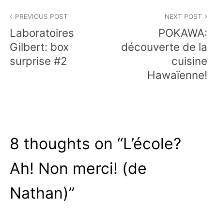
Navigation
PREVIOUS POST
NEXT POST
de
Laboratoires
POKAWA:
l’article
Gilbert: box
découverte de la
surprise #2
cuisine
Hawaïenne!
8 thoughts on “
L’école?
Ah! Non merci! (de
Nathan)
”