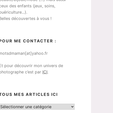
ceux des enfants (jeux, soins,
puériculture...).
Belles découvertes à vous !
POUR ME CONTACTER :
motsdmaman[at]yahoo.fr
Et pour découvrir mon univers de
photographe c’est par
ICI
.
TOUS MES ARTICLES ICI
Tous
mes