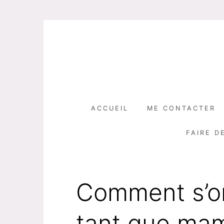
Skip
to
content
ACCUEIL
ME CONTACTER
FAIRE D
Comment s’or
tant que ma