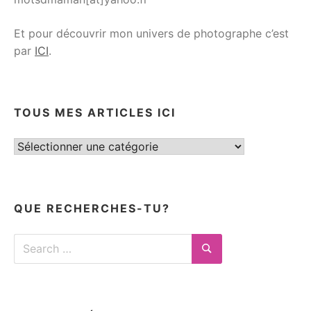
Et pour découvrir mon univers de photographe c’est
par
ICI
.
TOUS MES ARTICLES ICI
Tous
mes
articles
ici
QUE RECHERCHES-TU?
Search
for:
Search