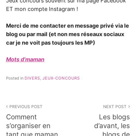
Jeux concours souvent sur ma page Facebook
ET mon compte Instagram !
Merci de me contacter en message privé via le
blog ou par mail (et non mes réseaux sociaux
car je ne voit pas toujours les MP)
Mots d’maman
Posted in
DIVERS
,
JEUX-CONCOURS
Navigation
PREVIOUS POST
NEXT POST
de
Comment
Les blogs
l’article
s’organiser en
d’avant, les
tant que maman
blogs de