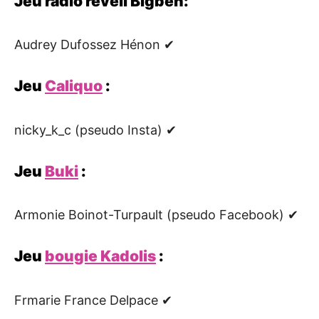
Jeu radio réveil Bigben:
Audrey Dufossez Hénon ✔
Jeu
Caliquo
:
nicky_k_c (pseudo Insta) ✔
Jeu
Buki
:
Armonie Boinot-Turpault (pseudo Facebook) ✔
Jeu
bougie Kadolis
:
Frmarie France Delpace ✔