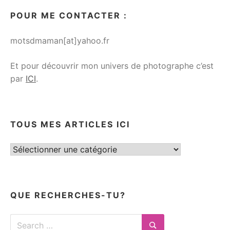
POUR ME CONTACTER :
motsdmaman[at]yahoo.fr
Et pour découvrir mon univers de photographe c’est
par
ICI
.
TOUS MES ARTICLES ICI
Tous
mes
articles
ici
QUE RECHERCHES-TU?
Search