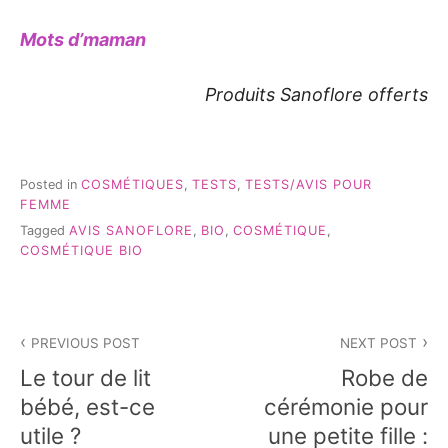
Mots d’maman
Produits Sanoflore offerts
Posted in
COSMÉTIQUES
,
TESTS
,
TESTS/AVIS POUR
FEMME
Tagged
AVIS SANOFLORE
,
BIO
,
COSMÉTIQUE
,
COSMÉTIQUE BIO
Navigation
PREVIOUS POST
NEXT POST
de
Le tour de lit
Robe de
l’article
bébé, est-ce
cérémonie pour
utile ?
une petite fille :