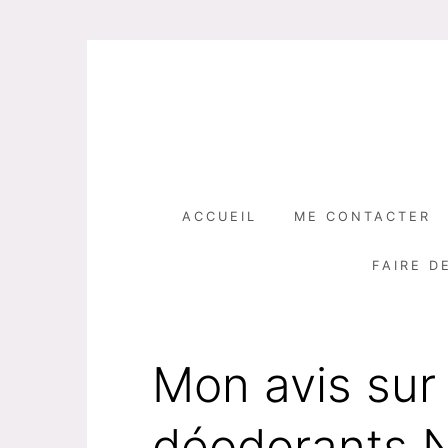
Skip
to
content
ACCUEIL
ME CONTACTER
FAIRE D
Mon avis sur
déodorants N