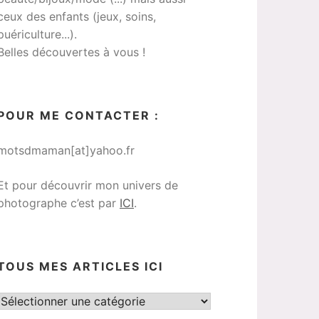
ceux des enfants (jeux, soins,
puériculture...).
Belles découvertes à vous !
POUR ME CONTACTER :
motsdmaman[at]yahoo.fr
Et pour découvrir mon univers de
photographe c’est par
ICI
.
TOUS MES ARTICLES ICI
Tous
mes