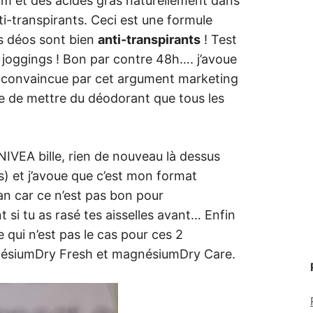
um et des acides gras naturellement dans
ti-transpirants. Ceci est une formule
es déos sont bien
anti-transpirants
! Test
joggings ! Bon par contre 48h…. j’avoue
as convaincue par cet argument marketing
e de mettre du déodorant que tous les
IVEA bille, rien de nouveau là dessus
as) et j’avoue que c’est mon format
fan car ce n’est pas bon pour
 si tu as rasé tes aisselles avant… Enfin
ce qui n’est pas le cas pour ces 2
ésiumDry Fresh et magnésiumDry Care.