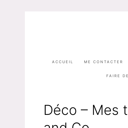
Skip
to
content
ACCUEIL
ME CONTACTER
FAIRE D
Déco – Mes t
and Co