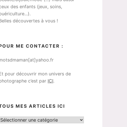
ceux des enfants (jeux, soins,
puériculture...).
Belles découvertes à vous !
POUR ME CONTACTER :
motsdmaman[at]yahoo.fr
Et pour découvrir mon univers de
photographe c’est par
ICI
.
TOUS MES ARTICLES ICI
Tous
mes