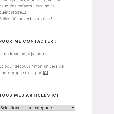
ceux des enfants (jeux, soins,
puériculture...).
Belles découvertes à vous !
POUR ME CONTACTER :
motsdmaman[at]yahoo.fr
Et pour découvrir mon univers de
photographe c’est par
ICI
.
TOUS MES ARTICLES ICI
Tous
mes