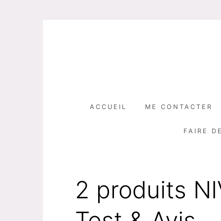
Skip
to
content
ACCUEIL
ME CONTACTER
FAIRE D
2 produits N
Test & Avis