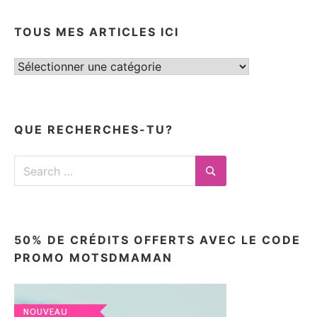
TOUS MES ARTICLES ICI
Tous
mes
articles
ici
QUE RECHERCHES-TU?
Search
for:
Search
50% DE CRÉDITS OFFERTS AVEC LE CODE
PROMO MOTSDMAMAN