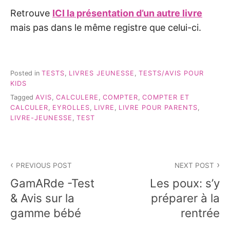
Retrouve
ICI la présentation d’un autre livre
mais pas dans le même registre que celui-ci.
Posted in
TESTS
,
LIVRES JEUNESSE
,
TESTS/AVIS POUR
KIDS
Tagged
AVIS
,
CALCULERE
,
COMPTER
,
COMPTER ET
CALCULER
,
EYROLLES
,
LIVRE
,
LIVRE POUR PARENTS
,
LIVRE-JEUNESSE
,
TEST
Navigation
PREVIOUS POST
NEXT POST
de
GamARde -Test
Les poux: s’y
l’article
& Avis sur la
préparer à la
gamme bébé
rentrée