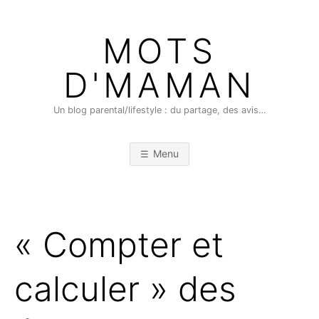
Skip
to
MOTS
content
D'MAMAN
Un blog parental/lifestyle : du partage, des avis…
Menu
« Compter et
calculer » des