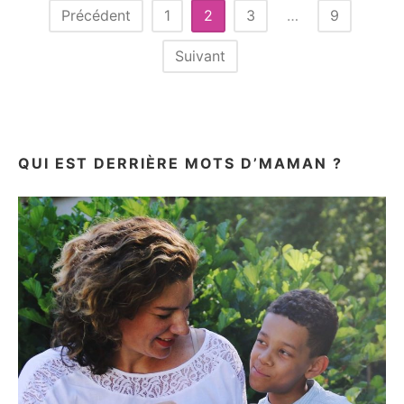
Pagination
Précédent
1
2
3
…
9
des
Suivant
publications
QUI EST DERRIÈRE MOTS D’MAMAN ?