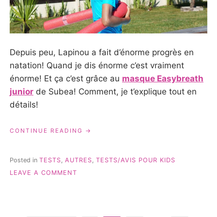
Depuis peu, Lapinou a fait d’énorme progrès en
natation! Quand je dis énorme c’est vraiment
énorme! Et ça c’est grâce au
masque Easybreath
junior
de Subea! Comment, je t’explique tout en
détails!
« SUBEA:
CONTINUE READING
TEST
DE
L’EASYBREATH »
Posted in
TESTS
,
AUTRES
,
TESTS/AVIS POUR KIDS
ON
LEAVE A COMMENT
SUBEA:
TEST
DE
L’EASYBREATH