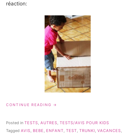
réaction:
« TRUNKI:
CONTINUE READING
LES
AVANTAGES
DE
Posted in
TESTS
,
AUTRES
,
TESTS/AVIS POUR KIDS
LEUR
Tagged
AVIS
,
BEBE
,
ENFANT
,
TEST
,
TRUNKI
,
VACANCES
,
SUPER