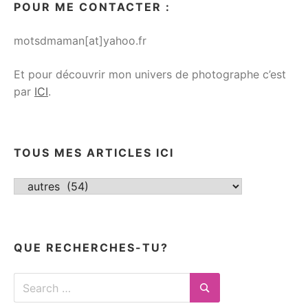
POUR ME CONTACTER :
motsdmaman[at]yahoo.fr
Et pour découvrir mon univers de photographe c’est
par
ICI
.
TOUS MES ARTICLES ICI
Tous
mes
articles
ici
QUE RECHERCHES-TU?
Search
for:
Search