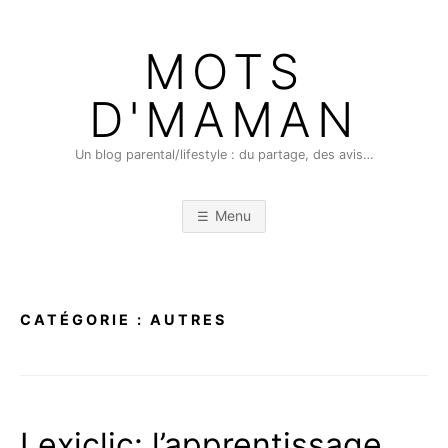
Skip
to
MOTS
content
D'MAMAN
Un blog parental/lifestyle : du partage, des avis…
Menu
CATÉGORIE :
AUTRES
Lexiclic: l’apprentissage