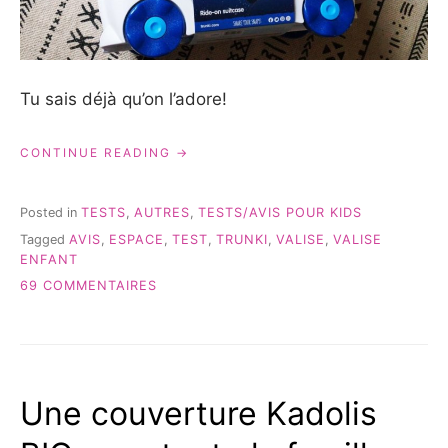
Tu sais déjà qu’on l’adore!
« UNE
CONTINUE READING
VALISE
VAISSEAU
SPACIAL
Posted in
TESTS
,
AUTRES
,
TESTS/AVIS POUR KIDS
CHEZ
Tagged
AVIS
,
ESPACE
,
TEST
,
TRUNKI
,
VALISE
,
VALISE
TRUNKI! »
ENFANT
SUR
69 COMMENTAIRES
UNE
VALISE
VAISSEAU
SPACIAL
CHEZ
Une couverture Kadolis
TRUNKI!