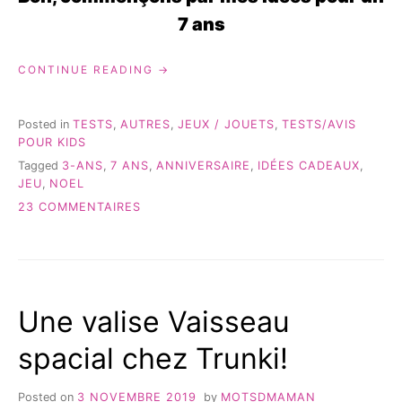
7 ans
« DES
CONTINUE READING
IDÉES
DE
CADEAUX
Posted in
TESTS
,
AUTRES
,
JEUX / JOUETS
,
TESTS/AVIS
POUR
POUR KIDS
DES
Tagged
3-ANS
,
7 ANS
,
ANNIVERSAIRE
,
IDÉES CADEAUX
,
3
JEU
,
NOEL
ET
7
SUR
23 COMMENTAIRES
ANS »
DES
IDÉES
DE
CADEAUX
POUR
Une valise Vaisseau
DES
3
spacial chez Trunki!
ET
7
ANS
Posted on
3 NOVEMBRE 2019
by
MOTSDMAMAN