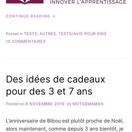
« LEXICLIC:
CONTINUE READING
L’APPRENTISSAGE
DE
L’ORTHOGRAPHE »
Posted in
TESTS
,
AUTRES
,
TESTS/AVIS POUR KIDS
SUR
10 COMMENTAIRES
LEXICLIC:
L’APPRENTISSAGE
DE
L’ORTHOGRAPHE
Des idées de cadeaux
pour des 3 et 7 ans
Posted on
8 NOVEMBRE 2019
by
MOTSDMAMAN
L’anniversaire de Bibou est plutôt proche de Noël,
alors maintenant, comme depuis 3 ans bientôt, je