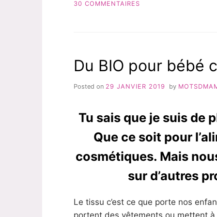
SUR
LA
30 COMMENTAIRES
FAMILLE »
UNE
COUVERTURE
KADOLIS
BIO
POUR
Du BIO pour bébé 
TOUTE
LA
FAMILLE
Posted on
29 JANVIER 2019
by
MOTSDMA
Tu sais que je suis de 
Que ce soit pour l’al
cosmétiques. Mais nous
sur d’autres pr
Le tissu c’est ce que porte nos enfan
portent des vêtements ou mettent à