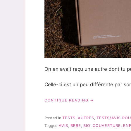
On en avait reçu une autre dont tu pe
Celle-ci est un peu différente par so
« UNE
CONTINUE READING
COUVERTURE
KADOLIS
BIO
Posted in
TESTS
,
AUTRES
,
TESTS/AVIS POU
POUR
Tagged
AVIS
,
BEBE
,
BIO
,
COUVERTURE
,
EN
TOUTE