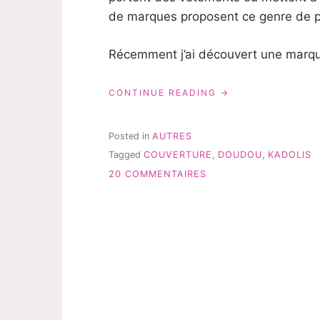
de marques proposent ce genre de pr
Récemment j’ai découvert une marque
« DU
CONTINUE READING
BIO
POUR
BÉBÉ
Posted in
AUTRES
CHEZ
Tagged
COUVERTURE
,
DOUDOU
,
KADOLIS
KADOLIS »
SUR
20 COMMENTAIRES
DU
BIO
POUR
BÉBÉ
CHEZ
KADOLIS