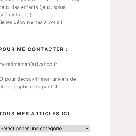
ceux des enfants (jeux, soins,
puériculture...).
Belles découvertes à vous !
POUR ME CONTACTER :
motsdmaman[at]yahoo.fr
Et pour découvrir mon univers de
photographe c’est par
ICI
.
TOUS MES ARTICLES ICI
Tous
mes