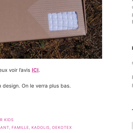
ux voir l’avis
ICI
.
n design. On le verra plus bas.
R KIDS
FANT
,
FAMILLE
,
KADOLIS
,
OEKOTEX