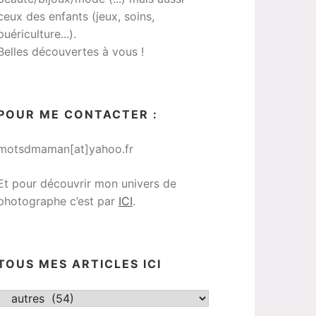
ceux des enfants (jeux, soins,
puériculture...).
Belles découvertes à vous !
POUR ME CONTACTER :
motsdmaman[at]yahoo.fr
Et pour découvrir mon univers de
photographe c’est par
ICI
.
TOUS MES ARTICLES ICI
Tous
mes