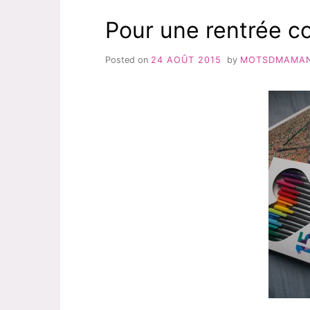
TEMPS
Pour une rentrée co
AVEC
« MON
PREMIER
Posted on
24 AOÛT 2015
by
MOTSDMAMA
CALENDRIER »
DE
GRÜND