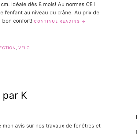
 cm. Idéale dès 8 mois! Au normes CE il
e l’enfant au niveau du crâne. Au prix de
s bon confort!
« LECYCLO.COM
CONTINUE READING
A
DES
CASQUES
POUR
ECTION
,
VELO
ENFANTS! »
K par K
N
 mon avis sur nos travaux de fenêtres et