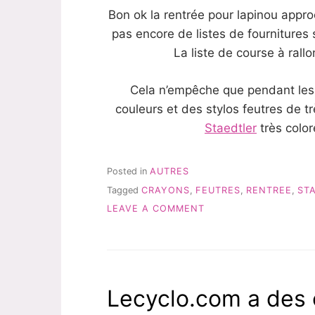
Bon ok la rentrée pour lapinou appro
pas encore de listes de fournitures 
La liste de course à rall
Cela n’empêche que pendant les 
couleurs et des stylos feutres de 
Staedtler
très colo
Posted in
AUTRES
Tagged
CRAYONS
,
FEUTRES
,
RENTREE
,
ST
ON
LEAVE A COMMENT
POUR
UNE
RENTRÉE
COLORÉE
AVEC
Lecyclo.com a des 
STAEDTLER