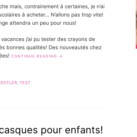
che mais, contrairement à certaines, je n’ai
scolaires à acheter… N’allons pas trop vite!
onge attendra un peu pour nous!
vacances j’ai pu tester des crayons de
très bonnes qualités! Des nouveautés chez
rées!
« POUR
CONTINUE READING
UNE
RENTRÉE
COLORÉE
AVEC
AEDTLER
,
TEST
STAEDTLER »
casques pour enfants!