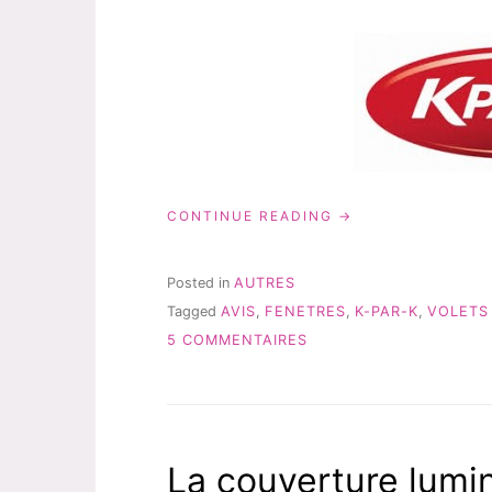
« MON
CONTINUE READING
AVIS
FINAL
SUR
Posted in
AUTRES
K
Tagged
AVIS
,
FENETRES
,
K-PAR-K
,
VOLETS
PAR
SUR
K »
5 COMMENTAIRES
MON
AVIS
FINAL
SUR
K
La couverture lumi
PAR