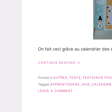
On fait ceci grâce au calendrier des 
« APPRENDRE
CONTINUE READING
LA
NOTION
DU
Posted in
AUTRES
,
TESTS
,
TESTS/AVIS POU
TEMPS
Tagged
APPRENTISSAGE
,
AVIS
,
CALENDRIE
AVEC
ON
« MON
LEAVE A COMMENT
PREMIER
APPRENDRE
CALENDRIER »
LA
DE
NOTION
GRÜND »
DU