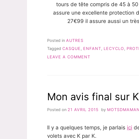
tours de tête compris de 45 à 50
assure une excellente protection d
27€99 il assure aussi un trè
Posted in
AUTRES
Tagged
CASQUE
,
ENFANT
,
LECYCLO
,
PROT
ON
LEAVE A COMMENT
LECYCLO.COM
A
DES
CASQUES
POUR
Mon avis final sur 
ENFANTS!
Posted on
21 AVRIL 2015
by
MOTSDMAMA
Il y a quelques temps, je parlais
ici
de
volets avec K par K.